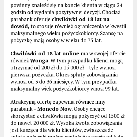
powinny znaleźć się na koncie klienta w ciągu 24
godzin od wydania pozytywnej decyzji. Chociaż
parabank oferuje
chwilówki od 18 lat na
dowód,
to stosuje również ograniczenia w kwestii
maksymalnego wieku pożyczkobiorcy. Szansę na
pożyczkę mają osoby w wieku do 75 lat.
Chwilówki od 18 lat online
ma w swojej ofercie
również
Wonga
. W tym przypadku klienci mogą
otrzymać od 200 zł do 15 000 zł – tyle wynosi
pierwsza pożyczka. Okres spłaty zobowiązania
wynosi od 3 do 36 miesięcy. W tym przypadku
maksymalny wiek pożyczkobiorcy wnosi 99 lat.
Atrakcyjną ofertę zapewnia również inny
parabank –
Monedo Now
. Osoby chcące
skorzystać z chwilówki mogą pożyczyć od 1500 zł
do nawet 20 000 zł. Wysoka kwota zobowiązania
jest kusząca dla wielu klientów, zwłaszcza że
spłatę pożyczki można rozłożyć w czasie od 6 do