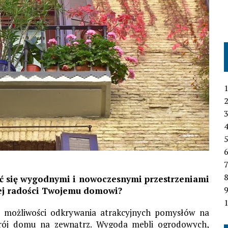
1
2
3
4
6
7
ać się wygodnymi i nowoczesnymi przestrzeniami
cej radości Twojemu domowi?
1
e możliwości odkrywania atrakcyjnych pomysłów na
strój domu na zewnątrz. Wygoda mebli ogrodowych,