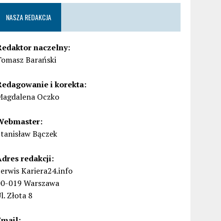
NASZA REDAKCJA
Redaktor naczelny:
Tomasz Barański
Redagowanie i korekta:
Magdalena Oczko
Webmaster:
Stanisław Bączek
Adres redakcji:
erwis Kariera24.info
00-019 Warszawa
l. Złota 8
Email: