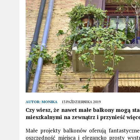
AUTOR:
MONIKA
13 PAŹDZIERNIKA 2019
Czy wiesz, że nawet małe balkony mogą st
mieszkalnymi na zewnątrz i przynieść wię
Małe projekty balkonów oferują fantastyczn
oszczędność miejsca i elegancko prosty wy