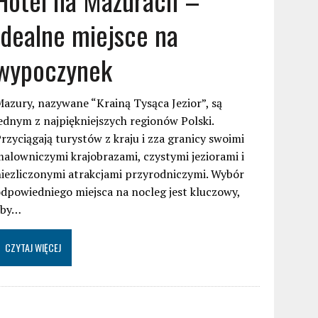
idealne miejsce na
wypoczynek
azury, nazywane “Krainą Tysąca Jezior”, są
ednym z najpiękniejszych regionów Polski.
rzyciągają turystów z kraju i zza granicy swoimi
alowniczymi krajobrazami, czystymi jeziorami i
iezliczonymi atrakcjami przyrodniczymi. Wybór
dpowiedniego miejsca na nocleg jest kluczowy,
aby…
CZYTAJ WIĘCEJ