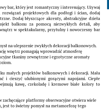
y bar, który jest romantyczny i interesujący. Używaj
 rozwiązań projektowych dla podłogi i ścian, dodaj
zne. Dodaj błyszczące akcenty, abstrakcyjne dzieła
projekt balkonu za pomocą niezwykłych detali, aby
wnątrz w spektakularny, przytulny i nowoczesny bar
omysł na ulepszenie zwykłych dekoracji balkonowych.
rację wnętrz pomagają wprowadzić atmosferę
kcyjne tkaniny zewnętrzne i egzotyczne aromaty
oziom.
u małych projektów balkonowych i dekoracji. Mała
ać i cieszyć ulubionymi gorącymi napojami. Ciepłe
ejmują kawę, czekoladę i kremowe białe kolory to
w zachęcające platformy obserwacyjne otwiera wiele
ok, jest to świetny pomysł na metamorfozę tego