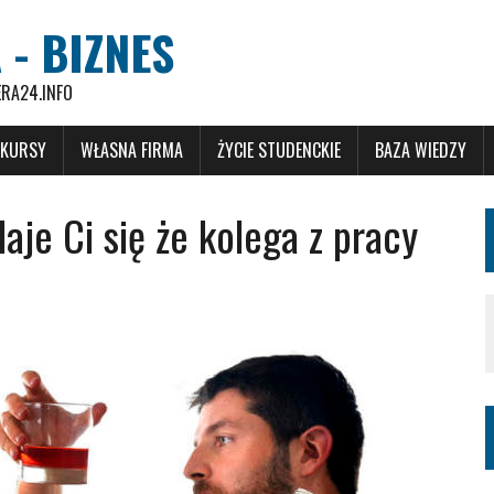
 - BIZNES
ERA24.INFO
 KURSY
WŁASNA FIRMA
ŻYCIE STUDENCKIE
BAZA WIEDZY
aje Ci się że kolega z pracy