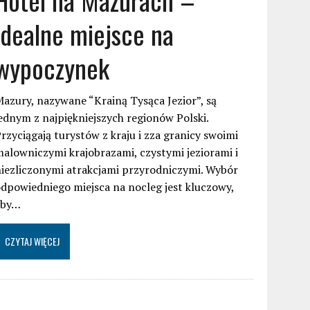
idealne miejsce na
wypoczynek
azury, nazywane “Krainą Tysąca Jezior”, są
ednym z najpiękniejszych regionów Polski.
rzyciągają turystów z kraju i zza granicy swoimi
alowniczymi krajobrazami, czystymi jeziorami i
iezliczonymi atrakcjami przyrodniczymi. Wybór
dpowiedniego miejsca na nocleg jest kluczowy,
aby…
CZYTAJ WIĘCEJ