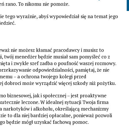
ień rano. To nikomu nie pomoże.
ie tego wyraźnie, abyś wypowiedział się na temat jego
edzieć.
eważ nie możesz kłamać pracodawcy i musisz to
, twój menedżer będzie musiał sam pomyśleć co z
inięta i zwykle szef zadba o poufność waszej rozmowy.
 przekazywanie odpowiedzialności, pamiętaj, że nie
amemu – a ochrona twojego kolegi przed
j dobroci może wyrządzić więcej szkody niż pożytku.
wno biznesowej, jak i społecznej – jest proaktywne
kutecznie leczone. W idealnej sytuacji Twoja firma
a narkotyków i alkoholu, określającą mechanizmy
e to dla niej bardziej opłacalne, ponieważ pozwoli
ego będzie mógł uzyskać fachową pomoc.