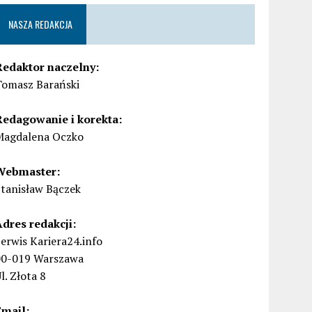
NASZA REDAKCJA
Redaktor naczelny:
Tomasz Barański
Redagowanie i korekta:
Magdalena Oczko
Webmaster:
Stanisław Bączek
Adres redakcji:
erwis Kariera24.info
00-019 Warszawa
l. Złota 8
Email: