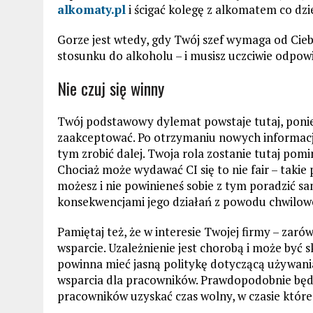
alkomaty.pl
i ścigać kolegę z alkomatem co dz
Gorze jest wtedy, gdy Twój szef wymaga od Cieb
stosunku do alkoholu – i musisz uczciwie odpowi
Nie czuj się winny
Twój podstawowy dylemat powstaje tutaj, poni
zaakceptować. Po otrzymaniu nowych informacji
tym zrobić dalej. Twoja rola zostanie tutaj pom
Chociaż może wydawać CI się to nie fair – takie
możesz i nie powinieneś sobie z tym poradzić s
konsekwencjami jego działań z powodu chwilowe
Pamiętaj też, że w interesie Twojej firmy – zaró
wsparcie. Uzależnienie jest chorobą i może być s
powinna mieć jasną politykę dotyczącą używani
wsparcia dla pracowników. Prawdopodobnie będzi
pracowników uzyskać czas wolny, w czasie któr