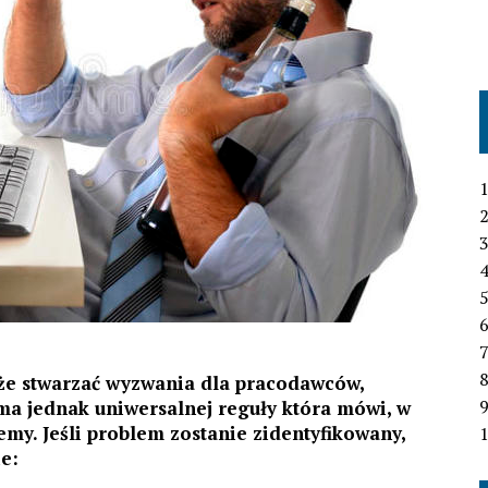
1
2
3
4
6
7
że stwarzać wyzwania dla pracodawców,
ma jednak uniwersalnej reguły która mówi, w
emy. Jeśli problem zostanie zidentyfikowany,
1
e: