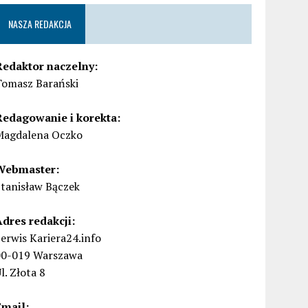
NASZA REDAKCJA
Redaktor naczelny:
Tomasz Barański
Redagowanie i korekta:
Magdalena Oczko
Webmaster:
Stanisław Bączek
Adres redakcji:
erwis Kariera24.info
00-019 Warszawa
l. Złota 8
Email: