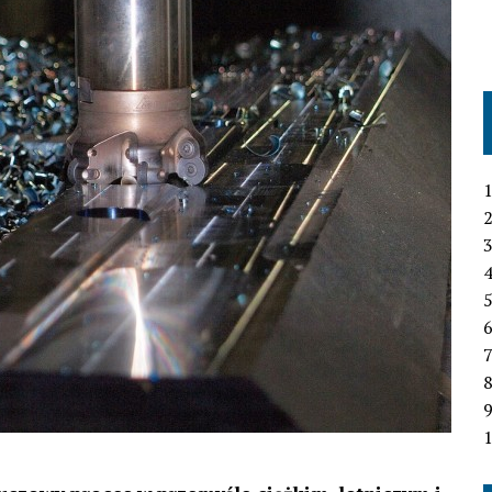
1
2
3
4
6
7
1