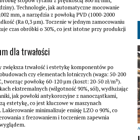
 obróbkę stopów tytanu z prędkością 800 m/min,
 godziny). Technologie, jak automatyczne mocowanie
 0,002 mm, a narzędzia z powłoką PVD (1000-2000
 gładkość (Ra 0,3 µm). Toczenie w jednym zamocowaniu
e czas obróbki o 30%, co jest istotne przy produkcji
m dla trwałości
y zwiększa trwałość i estetykę komponentów po
 obudowach czy elementach lotniczych (waga: 50-200
C, tworząc powłokę 60-120 µm (koszt: 20-50 zł/m²).
ach ekstremalnych (wilgotność 90%, sól), wydłużając
niki, jak powłoki antykorozyjne z nanocząstkami,
zą estetykę, co jest kluczowe w maszynach
). Lakierowanie minimalizuje emisję LZO o 90%, co
ierowania z frezowaniem i toczeniem zapewnia
 wyglądem.