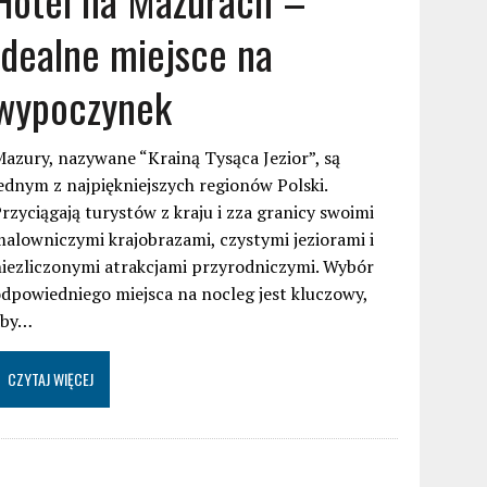
idealne miejsce na
wypoczynek
azury, nazywane “Krainą Tysąca Jezior”, są
ednym z najpiękniejszych regionów Polski.
rzyciągają turystów z kraju i zza granicy swoimi
alowniczymi krajobrazami, czystymi jeziorami i
iezliczonymi atrakcjami przyrodniczymi. Wybór
dpowiedniego miejsca na nocleg jest kluczowy,
aby…
CZYTAJ WIĘCEJ