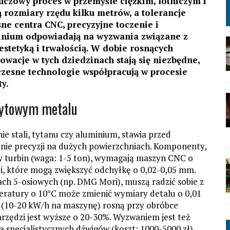
uczowy proces w przemyśle ciężkim, lotniczym i
rozmiary rzędu kilku metrów, a tolerancje
e centra CNC, precyzyjne toczenie i
inium odpowiadają na wyzwania związane z
 estetyką i trwałością. W dobie rosnących
wacje w tych dziedzinach stają się niezbędne,
zesne technologie współpracują w procesie
y.
rytowym metalu
e stali, tytanu czy aluminium, stawia przed
nie precyzji na dużych powierzchniach. Komponenty,
y turbin (waga: 1-5 ton), wymagają maszyn CNC o
cji, które mogą zwiększyć odchyłkę o 0,02-0,05 mm.
ach 5-osiowych (np. DMG Mori), muszą radzić sobie z
eratury o 10°C może zmienić wymiary detalu o 0,01
ii (10-20 kW/h na maszynę) rosną przy obróbce
arzędzi jest wyższe o 20-30%. Wyzwaniem jest też
 specjalistycznych dźwigów (koszt: 1000-5000 zł).