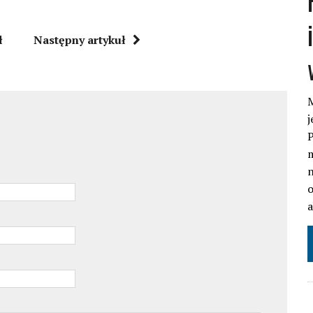
ł
Następny artykuł
M
j
P
m
n
o