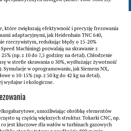
które zwiększają efektywność i precyzję frezowania
mami adaptacyjnymi, jak Heidenhain TNC 640,
sie rzeczywistym, redukując błędy o 15-20%
-Speed Machining) pozwalają na skrawanie z
 25% (np. z 10 do 7,5 godziny na detal). Chłodzenie
urę w strefie skrawania o 30%, wydłużając żywotność
z). Symulacje w oprogramowaniu, jak Siemens NX,
owe o 10-15% (np. z 50 kg do 42 kg na detal).
ej wydajne i ekologiczne.
rezowania
ielkogabarytowe, umożliwiając obróbkę elementów
 często są częścią większych struktur. Tokarki CNC, np.
 co jest kluczowe dla wałów w turbinach gazowych