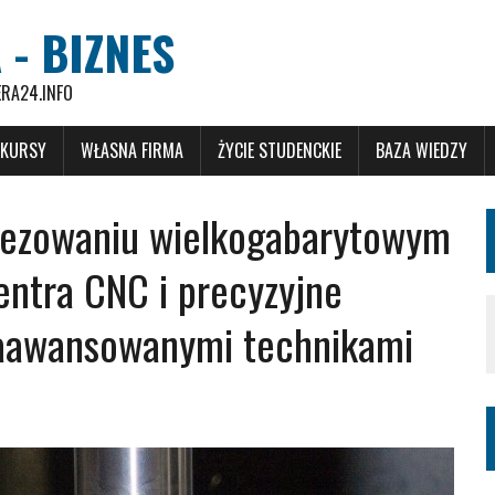
 - BIZNES
ERA24.INFO
 KURSY
WŁASNA FIRMA
ŻYCIE STUDENCKIE
BAZA WIEDZY
rezowaniu wielkogabarytowym
entra CNC i precyzyjne
zaawansowanymi technikami