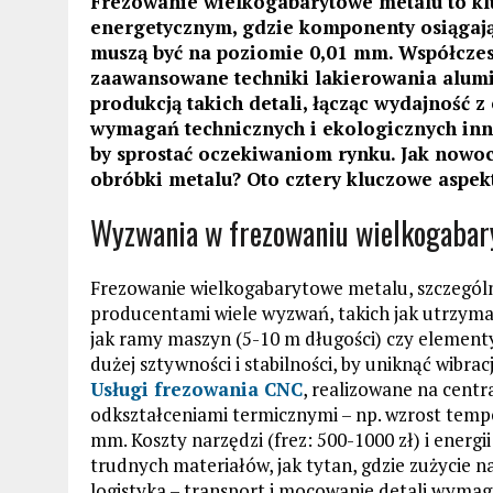
Frezowanie wielkogabarytowe metalu to kl
energetycznym, gdzie komponenty osiągają 
muszą być na poziomie 0,01 mm. Współczesn
zaawansowane techniki lakierowania alum
produkcją takich detali, łącząc wydajność z
wymagań technicznych i ekologicznych inno
by sprostać oczekiwaniom rynku. Jak nowoc
obróbki metalu? Oto cztery kluczowe aspekt
Wyzwania w frezowaniu wielkogaba
Frezowanie wielkogabarytowe metalu, szczególni
producentami wiele wyzwań, takich jak utrzyma
jak ramy maszyn (5-10 m długości) czy element
dużej sztywności i stabilności, by uniknąć wibra
Usługi frezowania CNC
, realizowane na centr
odkształceniami termicznymi – np. wzrost temp
mm. Koszty narzędzi (frez: 500-1000 zł) i energ
trudnych materiałów, jak tytan, gdzie zużycie n
logistyka – transport i mocowanie detali wymaga