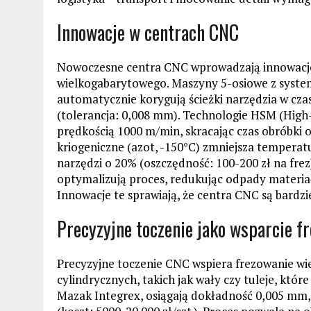
Innowacje w centrach CNC
Nowoczesne centra CNC wprowadzają innowacje, 
wielkogabarytowego. Maszyny 5-osiowe z syste
automatycznie korygują ścieżki narzędzia w cza
(tolerancja: 0,008 mm). Technologie HSM (High
prędkością 1000 m/min, skracając czas obróbki o
kriogeniczne (azot, -150°C) zmniejsza temperat
narzędzi o 20% (oszczędność: 100-200 zł na fre
optymalizują proces, redukując odpady materiał
Innowacje te sprawiają, że centra CNC są bardzi
Precyzyjne toczenie jako wsparcie f
Precyzyjne toczenie CNC wspiera frezowanie w
cylindrycznych, takich jak wały czy tuleje, które
Mazak Integrex, osiągają dokładność 0,005 mm,