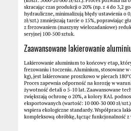
(koszt: 5000-20 000 zł/szt.). Proces pozwala na
skracając czas produkcji o 20% (np. z 4 do 3,2
hydrauliczne, minimalizują błędy ustawienia o
zł/szt.) zmniejszają tarcie o 15%, poprawiając
z frezowaniem (maszyny wielozadaniowe) redukuj
seryjnej 100-500 sztuk.
Zaawansowane lakierowanie aluminiu
Lakierowanie aluminium to końcowy etap, któr
frezowaniu i toczeniu. Aluminium, stosowane w
kg), jest lakierowane proszkowo w piecach 180°
Proces zapewnia odporność na korozję w warunk
żywotność detali o 5-10 lat. Zaawansowane tech
zwiększają ochronę o 20%, a kolory RAL podnos
eksportowanych (wartość: 10 000-30 000 zł/szt.
wspiera ekologiczne standardy. Współpraca lak
kompleksową obróbkę, łącząc funkcjonalność z