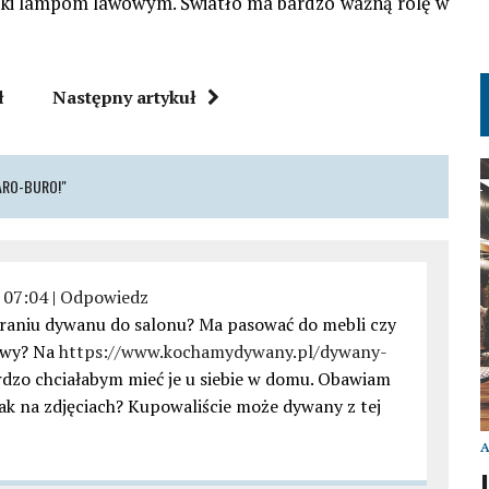
ięki lampom lawowym. Światło ma bardzo ważną rolę w
ł
Następny artykuł
ARO-BURO!"
 07:04
|
Odpowiedz
raniu dywanu do salonu? Ma pasować do mebli czy
towy? Na
https://www.kochamydywany.pl/dywany-
ardzo chciałabym mieć je u siebie w domu. Obawiam
jak na zdjęciach? Kupowaliście może dywany z tej