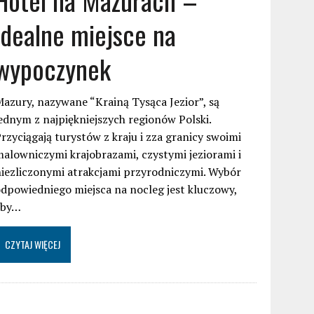
idealne miejsce na
wypoczynek
azury, nazywane “Krainą Tysąca Jezior”, są
ednym z najpiękniejszych regionów Polski.
rzyciągają turystów z kraju i zza granicy swoimi
alowniczymi krajobrazami, czystymi jeziorami i
iezliczonymi atrakcjami przyrodniczymi. Wybór
dpowiedniego miejsca na nocleg jest kluczowy,
aby…
CZYTAJ WIĘCEJ