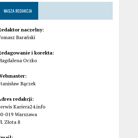
NASZA REDAKCJA
Redaktor naczelny:
Tomasz Barański
Redagowanie i korekta:
Magdalena Oczko
Webmaster:
Stanisław Bączek
Adres redakcji:
erwis Kariera24.info
00-019 Warszawa
l. Złota 8
Email: