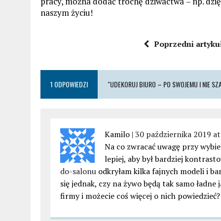
pracy, można dodać trochę dziwactwa – np. dz
naszym życiu!
Poprzedni artyku
1 ODPOWIEDZI
"UDEKORUJ BIURO – PO SWOJEMU I NIE SZ
Kamilo |
30 października 2019 at
Na co zwracać uwagę przy wybie
lepiej, aby był bardziej kontras
do-salonu
odkryłam kilka fajnych modeli i b
się jednak, czy na żywo będą tak samo ładne 
firmy i możecie coś więcej o nich powiedzieć?