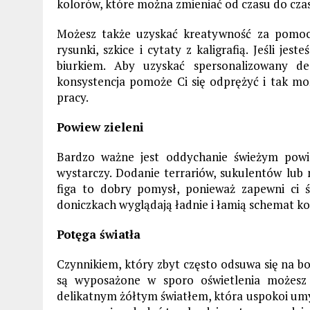
kolorów, które można zmieniać od czasu do cza
Możesz także uzyskać kreatywność za pomoc
rysunki, szkice i cytaty z kaligrafią. Jeśli jes
biurkiem. Aby uzyskać spersonalizowany d
konsystencja pomoże Ci się odprężyć i tak moż
pracy.
Powiew zieleni
Bardzo ważne jest oddychanie świeżym powie
wystarczy. Dodanie terrariów, sukulentów lub m
figa to dobry pomysł, ponieważ zapewni ci św
doniczkach wyglądają ładnie i łamią schemat ko
Potęga światła
Czynnikiem, który zbyt często odsuwa się na bo
są wyposażone w sporo oświetlenia możesz
delikatnym żółtym światłem, która uspokoi umys