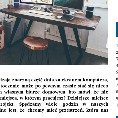
1
2
3
4
6
pędzają znaczną część dnia za ekranem komputera,
7
 otoczenie może po pewnym czasie stać się nieco
im własnym biurze domowym, kto mówi, że nie
miejsca, w którym pracujesz? Dzisiejsze miejsce
rojekt. Spędzamy wiele godzin w naszych
1
lne jest, że chcemy mieć przestrzeń, która nas