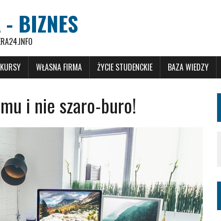
 - BIZNES
ERA24.INFO
 KURSY
WŁASNA FIRMA
ŻYCIE STUDENCKIE
BAZA WIEDZY
mu i nie szaro-buro!