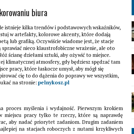
korowaniu biura
ale istnieje kilka trendów i podstawowych wskaźników,
uj w artefakty, kolorowe akcenty, które dodają
tą lub grafiką. Oczywiście wiadome jest, że stacje
 sprawiać nieco klaustrofobiczne wrażenie, ale oto
ż ścianę dziełami sztuki, aby ożywić to miejsce.
tej klimatycznej atmosfery, gdy będziesz spędzać tam
sce pracy, które łaskocze umysł, aby mógł się
nspirować cię to do dążenia do poprawy we wszystkim,
zukać na stronie:
pelnykosz.pl
 proces myślenia i wydajność. Pierwszym krokiem
w miejscu pracy tylko te rzeczy, które są naprawdę
prac, aby nadać priorytet zadaniom. Drugim zadaniem
najlepiej na stacjach roboczych z nutami krzykliwych