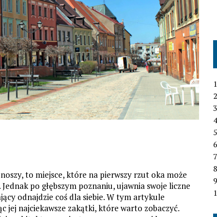
1
2
3
4
6
7
szy, to miejsce, które na pierwszy rzut oka może
 Jednak po głębszym poznaniu, ujawnia swoje liczne
1
ający odnajdzie coś dla siebie. W tym artykule
jej najciekawsze zakątki, które warto zobaczyć.