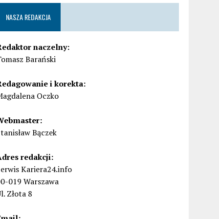
NASZA REDAKCJA
Redaktor naczelny:
Tomasz Barański
Redagowanie i korekta:
Magdalena Oczko
Webmaster:
Stanisław Bączek
Adres redakcji:
erwis Kariera24.info
00-019 Warszawa
l. Złota 8
Email: