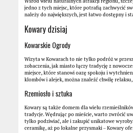
Wśród wielu naturalnych atrakcji regionu, szcz
jedno z tych miejsc, które potrafią zachwycić s
należy do największych, jest łatwo dostępny i 
Kowary dzisiaj
Kowarskie Ogrody
Wizyta w Kowarach to nie tylko podróż w przeszł
zobaczenia, jak miasto łączy tradycję z nowoc
miejsce, które stanowi oazę spokoju i wytchnien
klombów i alejek, można znaleźć chwilę relaksu, 
Rzemiosło i sztuka
Kowary są także domem dla wielu rzemieślników 
tradycje. Wędrując po mieście, warto zwrócić uwa
tylko podziwiać, ale i zakupić unikatowe wyrob
ceramikę, aż po lokalne przysmaki – Kowary of