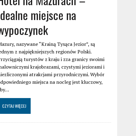
idealne miejsce na
wypoczynek
azury, nazywane “Krainą Tysąca Jezior”, są
ednym z najpiękniejszych regionów Polski.
rzyciągają turystów z kraju i zza granicy swoimi
alowniczymi krajobrazami, czystymi jeziorami i
iezliczonymi atrakcjami przyrodniczymi. Wybór
dpowiedniego miejsca na nocleg jest kluczowy,
aby…
CZYTAJ WIĘCEJ