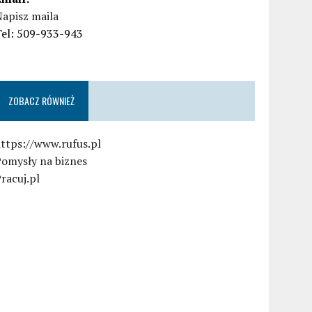
apisz maila
Tel: 509-933-943
ZOBACZ RÓWNIEŻ
ttps://www.rufus.pl
Pomysły na biznes
racuj.pl