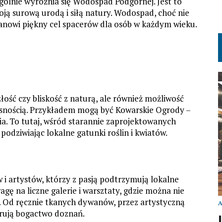
ególnie wyróżnia się Wodospad Podgórnej. Jest to
woją surową urodą i siłą natury. Wodospad, choć nie
stanowi piękny cel spacerów dla osób w każdym wieku.
ość czy bliskość z naturą, ale również możliwość
zesnością. Przykładem mogą być Kowarskie Ogrody –
ia. To tutaj, wśród starannie zaprojektowanych
podziwiając lokalne gatunki roślin i kwiatów.
i artystów, którzy z pasją podtrzymują lokalne
gę na liczne galerie i warsztaty, gdzie można nie
y. Od ręcznie tkanych dywanów, przez artystyczną
erują bogactwo doznań.