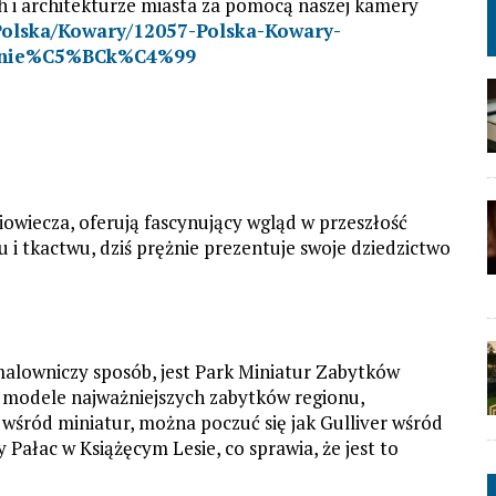
 i architekturze miasta za pomocą naszej kamery
Polska/Kowary/12057-Polska-Kowary-
nie%C5%BCk%C4%99
niowiecza, oferują fascynujący wgląd w przeszłość
u i tkactwu, dziś prężnie prezentuje swoje dziedzictwo
 malowniczy sposób, jest Park Miniatur Zabytków
 modele najważniejszych zabytków regionu,
 wśród miniatur, można poczuć się jak Gulliver wśród
zy Pałac w Książęcym Lesie, co sprawia, że jest to