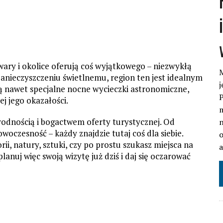
wary i okolice oferują coś wyjątkowego – niezwykłą
M
anieczyszczeniu świetlnemu, region ten jest idealnym
j
ą nawet specjalne nocne wycieczki astronomiczne,
P
j jego okazałości.
m
rodnością i bogactwem oferty turystycznej. Od
n
woczesność – każdy znajdzie tutaj coś dla siebie.
o
rii, natury, sztuki, czy po prostu szukasz miejsca na
lanuj więc swoją wizytę już dziś i daj się oczarować