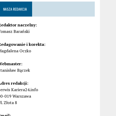
NASZA REDAKCJA
Redaktor naczelny:
Tomasz Barański
Redagowanie i korekta:
Magdalena Oczko
Webmaster:
Stanisław Bączek
Adres redakcji:
erwis Kariera24.info
00-019 Warszawa
l. Złota 8
Email: