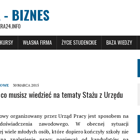
 - BIZNES
ERA24.INFO
 KURSY
WŁASNA FIRMA
ŻYCIE STUDENCKIE
BAZA WIEDZY
DOWE
30 MARCA 2015
co musisz wiedzieć na tematy Stażu z Urzędu
owy organizowany przez Urząd Pracy jest sposobem na
doświadczenia zawodowego. W obecnej sytuacji
j wiele młodych osób, które dopiero kończyły szkoły nie
na znalezienie pracy ponieważ od kandydatów na