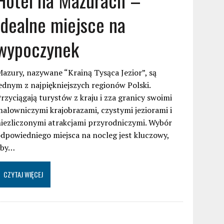
idealne miejsce na
wypoczynek
azury, nazywane “Krainą Tysąca Jezior”, są
ednym z najpiękniejszych regionów Polski.
rzyciągają turystów z kraju i zza granicy swoimi
alowniczymi krajobrazami, czystymi jeziorami i
iezliczonymi atrakcjami przyrodniczymi. Wybór
dpowiedniego miejsca na nocleg jest kluczowy,
aby…
CZYTAJ WIĘCEJ