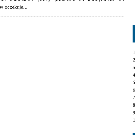
w oczekuje…
1
2
3
4
6
7
1