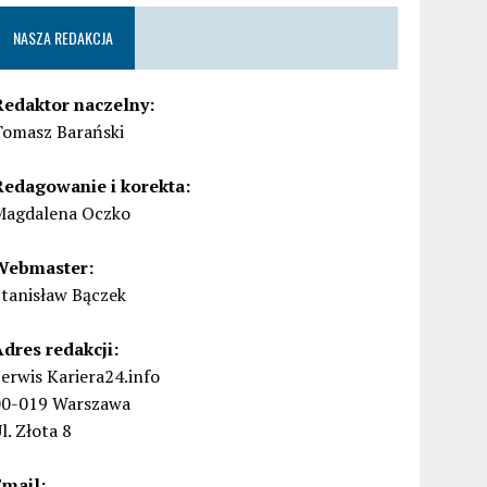
NASZA REDAKCJA
Redaktor naczelny:
Tomasz Barański
Redagowanie i korekta:
Magdalena Oczko
Webmaster:
Stanisław Bączek
Adres redakcji:
erwis Kariera24.info
00-019 Warszawa
l. Złota 8
Email: