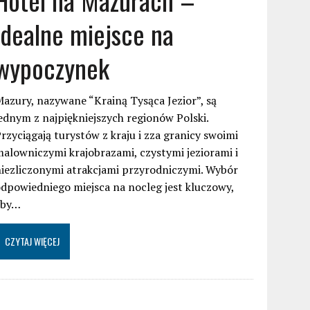
idealne miejsce na
wypoczynek
azury, nazywane “Krainą Tysąca Jezior”, są
ednym z najpiękniejszych regionów Polski.
rzyciągają turystów z kraju i zza granicy swoimi
alowniczymi krajobrazami, czystymi jeziorami i
iezliczonymi atrakcjami przyrodniczymi. Wybór
dpowiedniego miejsca na nocleg jest kluczowy,
aby…
CZYTAJ WIĘCEJ