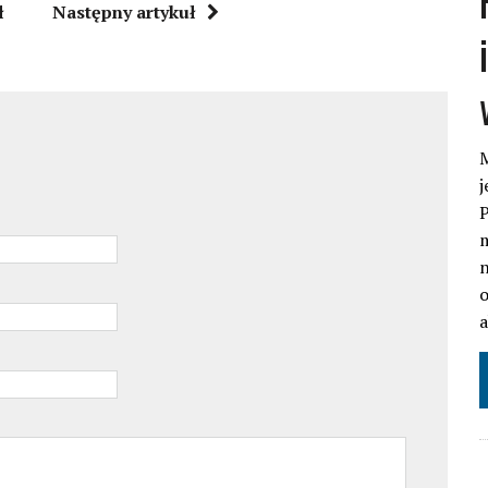
ł
Następny artykuł
M
j
P
m
n
o