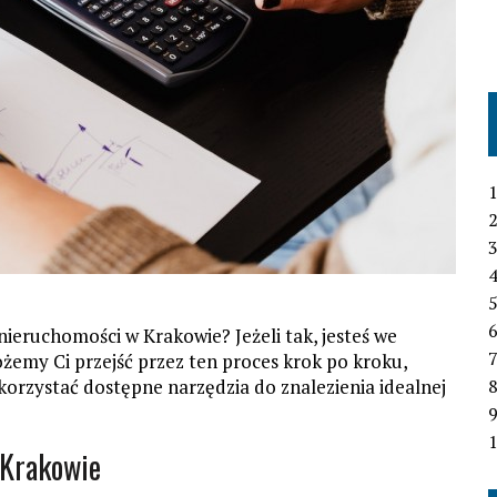
1
2
3
4
6
nieruchomości w Krakowie? Jeżeli tak, jesteś we
7
żemy Ci przejść przez ten proces krok po kroku,
ykorzystać dostępne narzędzia do znalezienia idealnej
1
 Krakowie