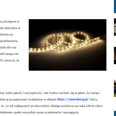
 są dostępne w
iej opłacalna w
odzenie po
ę spodziewamy.
stała dla nas
śli lampa nie
To oznacza, że
imy sobie jakość i oszczędności. Nie trzeba martwić się prądem, bo lampa
zo dobrze przygotowań znajdziemy w sklepie
https://rawenberg.pl/
, który
ko to, co od najlepszych producentów, dlatego powinna nas taka oferta nieco
ietleniem spełni wszystkie nasze oczekiwania i wymagania.