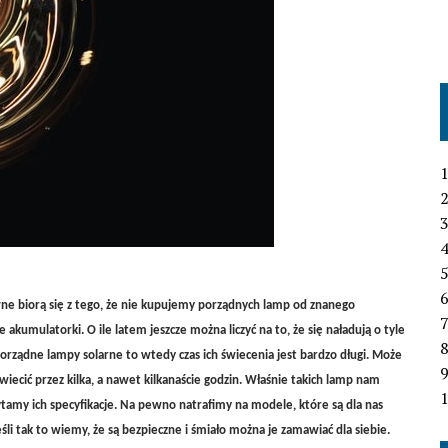
1
2
3
4
6
wne biorą się z tego, że nie kupujemy porządnych lamp od znanego
7
akumulatorki. O ile latem jeszcze można liczyć na to, że się naładują o tyle
porządne lampy solarne to wtedy czas ich świecenia jest bardzo długi. Może
wiecić przez kilka, a nawet kilkanaście godzin. Właśnie takich lamp nam
1
tamy ich specyfikacje. Na pewno natrafimy na modele, które są dla nas
li tak to wiemy, że są bezpieczne i śmiało można je zamawiać dla siebie.