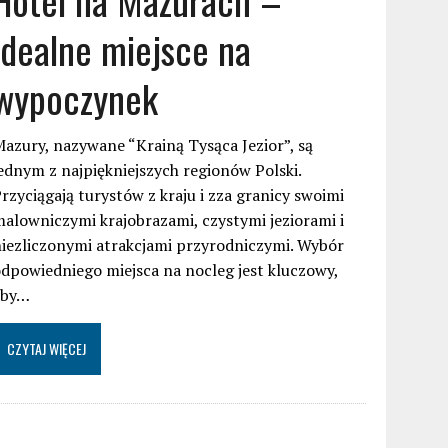
idealne miejsce na
wypoczynek
azury, nazywane “Krainą Tysąca Jezior”, są
ednym z najpiękniejszych regionów Polski.
rzyciągają turystów z kraju i zza granicy swoimi
alowniczymi krajobrazami, czystymi jeziorami i
iezliczonymi atrakcjami przyrodniczymi. Wybór
dpowiedniego miejsca na nocleg jest kluczowy,
aby…
CZYTAJ WIĘCEJ