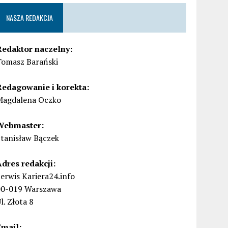
NASZA REDAKCJA
Redaktor naczelny:
Tomasz Barański
Redagowanie i korekta:
Magdalena Oczko
Webmaster:
Stanisław Bączek
Adres redakcji:
erwis Kariera24.info
00-019 Warszawa
l. Złota 8
Email: