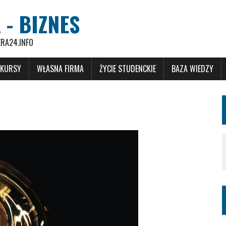
 - BIZNES
ERA24.INFO
 KURSY
WŁASNA FIRMA
ŻYCIE STUDENCKIE
BAZA WIEDZY