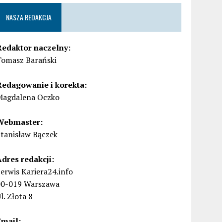
NASZA REDAKCJA
Redaktor naczelny:
Tomasz Barański
Redagowanie i korekta:
Magdalena Oczko
Webmaster:
Stanisław Bączek
Adres redakcji:
erwis Kariera24.info
00-019 Warszawa
l. Złota 8
Email: