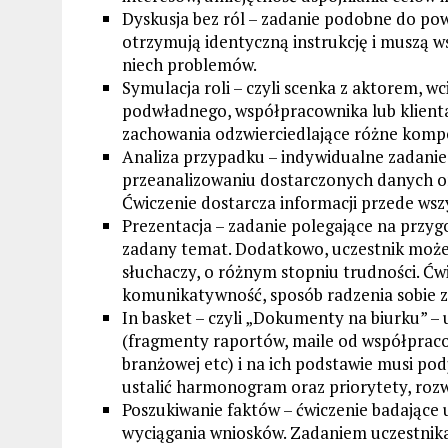
Dyskusja bez ról – zadanie podobne do pow
otrzymują identyczną instrukcję i muszą 
niech problemów.
Symulacja roli – czyli scenka z aktorem, w
podwładnego, współpracownika lub klient
zachowania odzwierciedlające różne komp
Analiza przypadku – indywidualne zadanie
przeanalizowaniu dostarczonych danych o
Ćwiczenie dostarcza informacji przede wsz
Prezentacja – zadanie polegające na przyg
zadany temat. Dodatkowo, uczestnik może
słuchaczy, o różnym stopniu trudności. Ćwi
komunikatywność, sposób radzenia sobie z
In basket – czyli „Dokumenty na biurku” 
(fragmenty raportów, maile od współpraco
branżowej etc) i na ich podstawie musi pod
ustalić harmonogram oraz priorytety, rozw
Poszukiwanie faktów – ćwiczenie badające
wyciągania wniosków. Zadaniem uczestnika