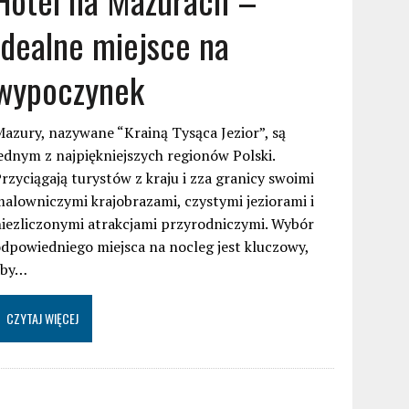
idealne miejsce na
wypoczynek
azury, nazywane “Krainą Tysąca Jezior”, są
ednym z najpiękniejszych regionów Polski.
rzyciągają turystów z kraju i zza granicy swoimi
alowniczymi krajobrazami, czystymi jeziorami i
iezliczonymi atrakcjami przyrodniczymi. Wybór
dpowiedniego miejsca na nocleg jest kluczowy,
aby…
CZYTAJ WIĘCEJ