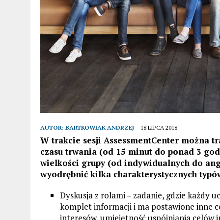
AUTOR:
BARTKOWIAK ANDRZEJ
18 LIPCA 2018
W trakcie sesji AssessmentCenter można t
czasu trwania (od 15 minut do ponad 3 godz
wielkości grupy (od indywidualnych do an
wyodrębnić kilka charakterystycznych typó
Dyskusja z rolami – zadanie, gdzie każdy 
komplet informacji i ma postawione inne ce
interesów, umiejętność uspójniania celów