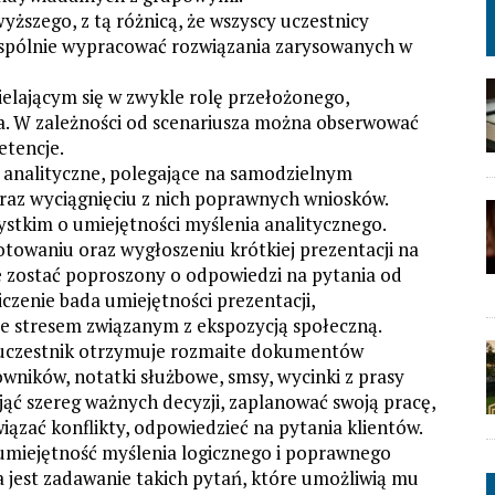
yższego, z tą różnicą, że wszyscy uczestnicy
wspólnie wypracować rozwiązania zarysowanych w
cielającym się w zwykle rolę przełożonego,
a. W zależności od scenariusza można obserwować
etencje.
 analityczne, polegające na samodzielnym
raz wyciągnięciu z nich poprawnych wniosków.
ystkim o umiejętności myślenia analitycznego.
otowaniu oraz wygłoszeniu krótkiej prezentacji na
 zostać poproszony o odpowiedzi na pytania od
czenie bada umiejętności prezentacji,
e stresem związanym z ekspozycją społeczną.
– uczestnik otrzymuje rozmaite dokumentów
wników, notatki służbowe, smsy, wycinki z prasy
jąć szereg ważnych decyzji, zaplanować swoją pracę,
iązać konflikty, odpowiedzieć na pytania klientów.
 umiejętność myślenia logicznego i poprawnego
 jest zadawanie takich pytań, które umożliwią mu