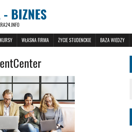
 - BIZNES
ERA24.INFO
 KURSY
WŁASNA FIRMA
ŻYCIE STUDENCKIE
BAZA WIEDZY
mentCenter