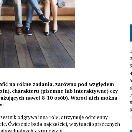
1
2
3
4
rafić na różne zadania, zarówno pod względem
6
in), charakteru (pisemne lub interaktywne) czy
7
gażujących nawet 8-10 osób). Wśród nich można
w:
uczestnik odgrywa inną rolę, otrzymuje odmienny
1
le. Ćwiczenie bada najczęściej, w sytuacji sprzecznych
 indywidualnych z grupowymi.