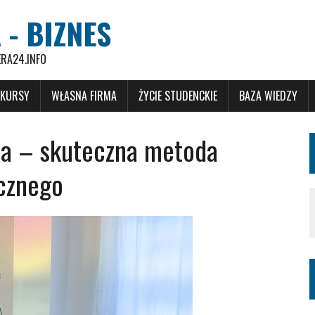
 - BIZNES
ERA24.INFO
 KURSY
WŁASNA FIRMA
ŻYCIE STUDENCKIE
BAZA WIEDZY
na – skuteczna metoda
icznego