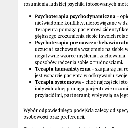
rozumienia ludzkiej psychiki i stosowanych met
Psychoterapia psychodynamiczna
– opi
nieświadome konflikty, nierozwiązane w dz
Terapeuta pomaga pacjentowi zidentyfikowa
głębszego zrozumienia siebie i swoich relacj
Psychoterapia poznawczo-behawioraln
uczucia i zachowania wzajemnie na siebie
negatywne wzorce myślenia i zachowania, a
sposobów radzenia sobie z trudnościami.
Terapia humanistyczna
– skupia się na r
jest wsparcie pacjenta w odkrywaniu swoj
Terapia systemowa
– choć najczęściej st
indywidualnej pomaga pacjentowi zrozumieć
przyjaciółmi, partnerami) wpływają na jeg
Wybór odpowiedniego podejścia zależy od specyf
osobowości oraz preferencji.