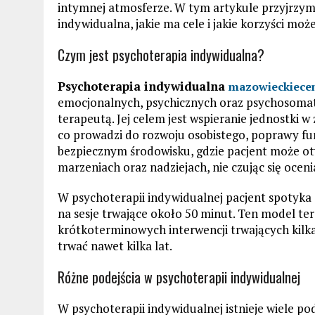
intymnej atmosferze. W tym artykule przyjrzymy
indywidualna, jakie ma cele i jakie korzyści moż
Czym jest psychoterapia indywidualna?
Psychoterapia indywidualna
mazowieckiecen
emocjonalnych, psychicznych oraz psychosom
terapeutą. Jej celem jest wspieranie jednostki 
co prowadzi do rozwoju osobistego, poprawy fun
bezpiecznym środowisku, gdzie pacjent może ot
marzeniach oraz nadziejach, nie czując się ocen
W psychoterapii indywidualnej pacjent spotyka s
na sesje trwające około 50 minut. Ten model te
krótkoterminowych interwencji trwających kilk
trwać nawet kilka lat.
Różne podejścia w psychoterapii indywidualnej
W psychoterapii indywidualnej istnieje wiele po