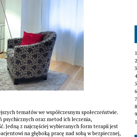
1
2
3
4
6
7
iejszych tematów we współczesnym społeczeństwie.
 psychicznych oraz metod ich leczenia,
1
. Jedną z najczęściej wybieranych form terapii jest
pacjentowi na głęboką pracę nad sobą w bezpiecznej,