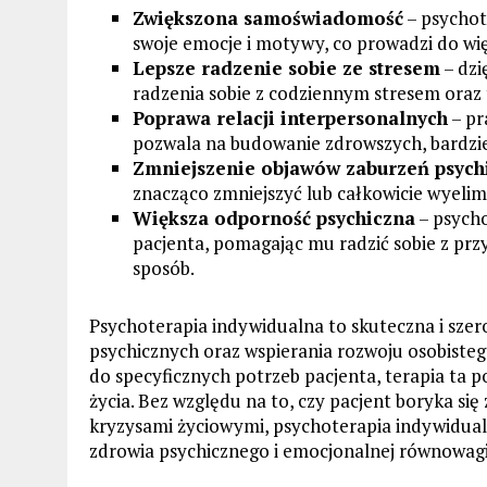
Zwiększona samoświadomość
– psychot
swoje emocje i motywy, co prowadzi do wi
Lepsze radzenie sobie ze stresem
– dzi
radzenia sobie z codziennym stresem oraz
Poprawa relacji interpersonalnych
– pr
pozwala na budowanie zdrowszych, bardziej
Zmniejszenie objawów zaburzeń psych
znacząco zmniejszyć lub całkowicie wyelim
Większa odporność psychiczna
– psych
pacjenta, pomagając mu radzić sobie z pr
sposób.
Psychoterapia indywidualna to skuteczna i sze
psychicznych oraz wspierania rozwoju osobiste
do specyficznych potrzeb pacjenta, terapia ta p
życia. Bez względu na to, czy pacjent boryka się
kryzysami życiowymi, psychoterapia indywidua
zdrowia psychicznego i emocjonalnej równowagi