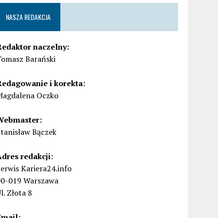
NASZA REDAKCJA
Redaktor naczelny:
Tomasz Barański
Redagowanie i korekta:
Magdalena Oczko
Webmaster:
Stanisław Bączek
Adres redakcji:
erwis Kariera24.info
00-019 Warszawa
l. Złota 8
Email: