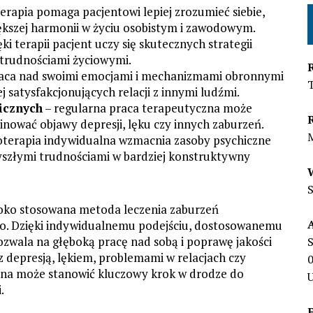
erapia pomaga pacjentowi lepiej zrozumieć siebie,
ększej harmonii w życiu osobistym i zawodowym.
ęki terapii pacjent uczy się skutecznych strategii
 trudnościami życiowymi.
aca nad swoimi emocjami i mechanizmami obronnymi
 satysfakcjonujących relacji z innymi ludźmi.
icznych
– regularna praca terapeutyczna może
inować objawy depresji, lęku czy innych zaburzeń.
oterapia indywidualna wzmacnia zasoby psychiczne
zyszłymi trudnościami w bardziej konstruktywny
roko stosowana metoda leczenia zaburzeń
go. Dzięki indywidualnemu podejściu, dostosowanemu
ozwala na głęboką pracę nad sobą i poprawę jakości
S
 z depresją, lękiem, problemami w relacjach czy
lna może stanowić kluczowy krok w drodze do
U
.