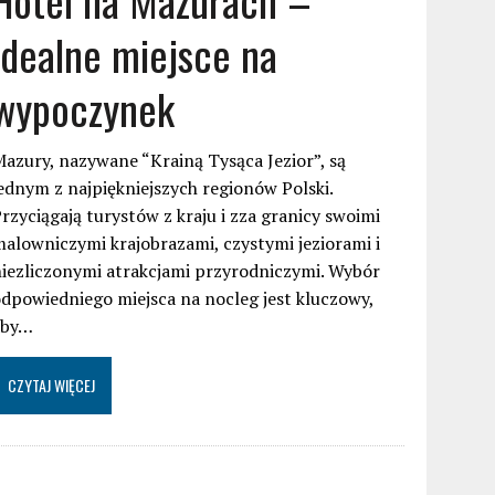
idealne miejsce na
wypoczynek
azury, nazywane “Krainą Tysąca Jezior”, są
ednym z najpiękniejszych regionów Polski.
rzyciągają turystów z kraju i zza granicy swoimi
alowniczymi krajobrazami, czystymi jeziorami i
iezliczonymi atrakcjami przyrodniczymi. Wybór
dpowiedniego miejsca na nocleg jest kluczowy,
aby…
CZYTAJ WIĘCEJ