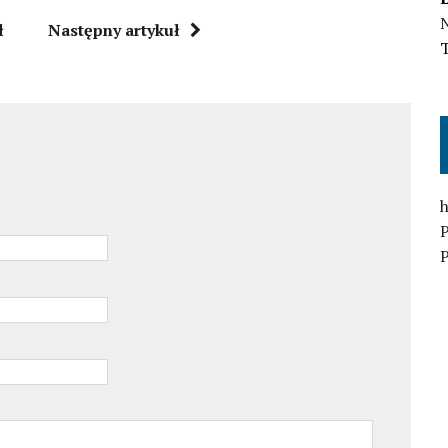
N
ł
Następny artykuł
h
P