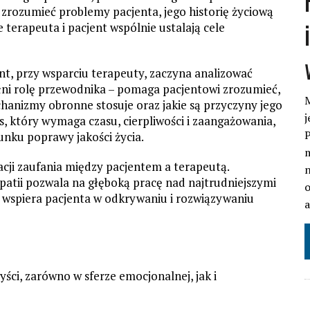
zrozumieć problemy pacjenta, jego historię życiową
 terapeuta i pacjent wspólnie ustalają cele
nt, przy wsparciu terapeuty, zaczyna analizować
ełni rolę przewodnika – pomaga pacjentowi zrozumieć,
M
chanizmy obronne stosuje oraz jakie są przyczyny jego
j
s, który wymaga czasu, cierpliwości i zaangażowania,
P
unku poprawy jakości życia.
m
lacji zaufania między pacjentem a terapeutą.
n
patii pozwala na głęboką pracę nad najtrudniejszymi
o
e wspiera pacjenta w odkrywaniu i rozwiązywaniu
ści, zarówno w sferze emocjonalnej, jak i