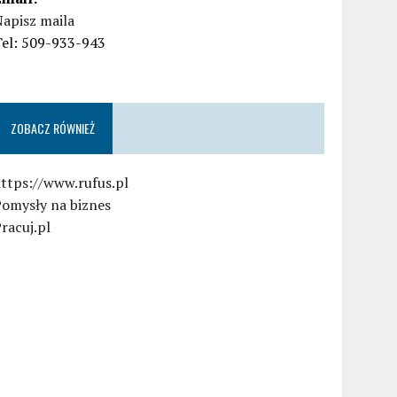
apisz maila
Tel: 509-933-943
ZOBACZ RÓWNIEŻ
ttps://www.rufus.pl
Pomysły na biznes
racuj.pl