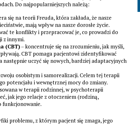
odach. Do najpopularniejszych należą:
era się na teorii Freuda, która zakłada, że nasze
ieciństwie, mają wpływ na nasze dorosłe życie.
ć te konflikty i przepracować je, co prowadzi do
i z innymi.
a (CBT)
– koncentruje się na zrozumieniu, jak myśli,
 wpływają. CBT pomaga pacjentowi zidentyfikować
 następnie uczyć się nowych, bardziej adaptacyjnych
ozwoju osobistym i samorealizacji. Celem tej terapii
ego potencjału i wewnętrznej mocy do zmiany.
osowana w terapii rodzinnej, w psychoterapii
, jak jego relacje z otoczeniem (rodziną,
o funkcjonowanie.
iki problemu, z którym pacjent się zmaga, jego