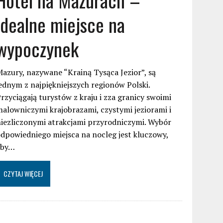
idealne miejsce na
wypoczynek
azury, nazywane “Krainą Tysąca Jezior”, są
ednym z najpiękniejszych regionów Polski.
rzyciągają turystów z kraju i zza granicy swoimi
alowniczymi krajobrazami, czystymi jeziorami i
iezliczonymi atrakcjami przyrodniczymi. Wybór
dpowiedniego miejsca na nocleg jest kluczowy,
aby…
CZYTAJ WIĘCEJ