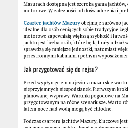
Mazurach dostępna jest szeroka gama jachtów, 
motorowe. W zależności od doświadczenia i pref
Czarter jachtów Mazury
obejmuje zarówno jach
idealne dla osób ceniących sobie tradycyjne żeg
motorowe zapewniają większą szybkość i łatw
jachtu jest liczba osób, które będą brały udział w
sprawdzą się mniejsze jednostki, natomiast wi
przestronnymi kabinami i pełnym wyposażenie
Jak przygotować się do rejsu?
Przed wypłynięciem na jeziora mazurskie warto 
nieprzyjemnych niespodzianek. Pierwszym kroki
planowanej wyprawy. Warunki pogodowe na Mazu
przygotowanym na różne scenariusze. Warto rów
latem noce nad wodą mogą być chłodne.
Podczas czarteru jachtów Mazury, kluczowe jes
wynajmowanego jachtu. Przed wypłynięciem nal