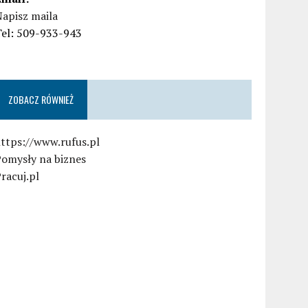
apisz maila
Tel: 509-933-943
ZOBACZ RÓWNIEŻ
ttps://www.rufus.pl
Pomysły na biznes
racuj.pl