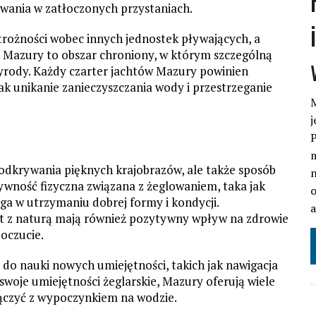
owania w zatłoczonych przystaniach.
trożności wobec innych jednostek pływających, a
. Mazury to obszar chroniony, w którym szczególną
zyrody. Każdy czarter jachtów Mazury powinien
ak unikanie zanieczyszczania wody i przestrzeganie
M
j
P
m
 odkrywania pięknych krajobrazów, ale także sposób
n
tywność fizyczna związana z żeglowaniem, taka jak
o
a w utrzymaniu dobrej formy i kondycji.
t z naturą mają również pozytywny wpływ na zdrowie
oczucie.
 do nauki nowych umiejętności, takich jak nawigacja
 swoje umiejętności żeglarskie, Mazury oferują wiele
łączyć z wypoczynkiem na wodzie.