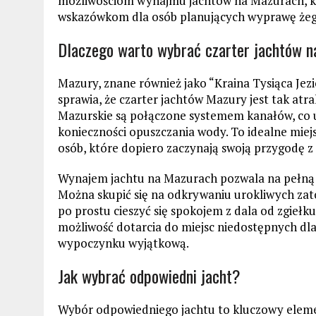
możliwościom wynajmu jachtów na Mazurach, k
wskazówkom dla osób planujących wyprawę żegl
Dlaczego warto wybrać czarter jachtów 
Mazury, znane również jako “Kraina Tysiąca Jezi
sprawia, że czarter jachtów Mazury jest tak atrak
Mazurskie są połączone systemem kanałów, co u
konieczności opuszczania wody. To idealne miejs
osób, które dopiero zaczynają swoją przygodę z 
Wynajem jachtu na Mazurach pozwala na pełną
Można skupić się na odkrywaniu urokliwych zat
po prostu cieszyć się spokojem z dala od zgiełk
możliwość dotarcia do miejsc niedostępnych dla
wypoczynku wyjątkową.
Jak wybrać odpowiedni jacht?
Wybór odpowiedniego jachtu to kluczowy eleme