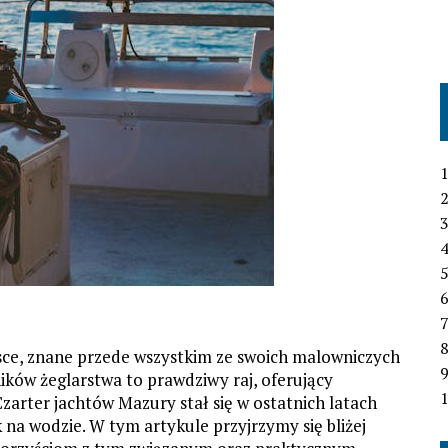
1
2
3
4
6
7
lsce, znane przede wszystkim ze swoich malowniczych
ników żeglarstwa to prawdziwy raj, oferujący
1
zarter jachtów Mazury stał się w ostatnich latach
 wodzie. W tym artykule przyjrzymy się bliżej