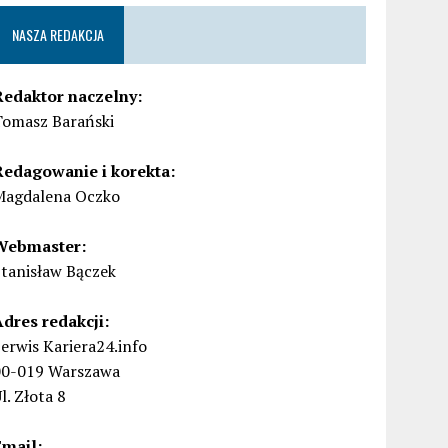
NASZA REDAKCJA
Redaktor naczelny:
Tomasz Barański
Redagowanie i korekta:
Magdalena Oczko
Webmaster:
Stanisław Bączek
Adres redakcji:
erwis Kariera24.info
00-019 Warszawa
l. Złota 8
Email: