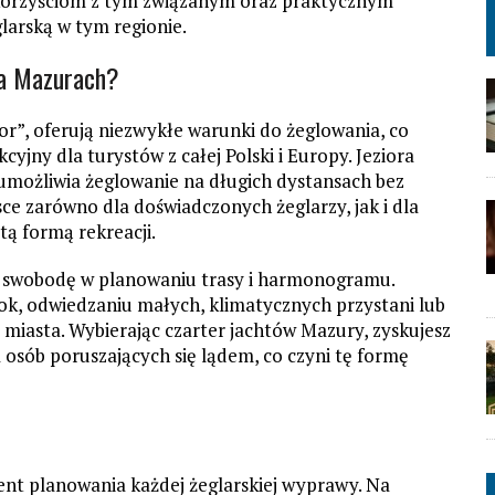
orzyściom z tym związanym oraz praktycznym
arską w tym regionie.
na Mazurach?
or”, oferują niezwykłe warunki do żeglowania, co
cyjny dla turystów z całej Polski i Europy. Jeziora
możliwia żeglowanie na długich dystansach bez
ce zarówno dla doświadczonych żeglarzy, jak i dla
tą formą rekreacji.
 swobodę w planowaniu trasy i harmonogramu.
ok, odwiedzaniu małych, klimatycznych przystani lub
u miasta. Wybierając czarter jachtów Mazury, zyskujesz
 osób poruszających się lądem, co czyni tę formę
nt planowania każdej żeglarskiej wyprawy. Na