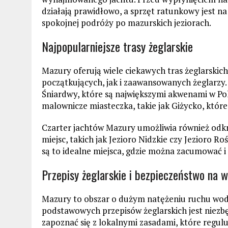
działają prawidłowo, a sprzęt ratunkowy jest na
spokojnej podróży po mazurskich jeziorach.
Najpopularniejsze trasy żeglarskie
Mazury oferują wiele ciekawych tras żeglarski
początkujących, jak i zaawansowanych żeglarzy. 
Śniardwy, które są największymi akwenami w Pols
malownicze miasteczka, takie jak Giżycko, które
Czarter jachtów Mazury umożliwia również odkr
miejsc, takich jak Jezioro Nidzkie czy Jezioro R
są to idealne miejsca, gdzie można zacumować i 
Przepisy żeglarskie i bezpieczeństwo na w
Mazury to obszar o dużym natężeniu ruchu wodn
podstawowych przepisów żeglarskich jest niezb
zapoznać się z lokalnymi zasadami, które regulu