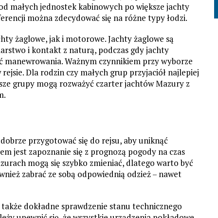
od małych jednostek kabinowych po większe jachty
erencji można zdecydować się na różne typy łodzi.
ty żaglowe, jak i motorowe. Jachty żaglowe są
larstwo i kontakt z naturą, podczas gdy jachty
ość manewrowania. Ważnym czynnikiem przy wyborze
 rejsie. Dla rodzin czy małych grup przyjaciół najlepiej
ększe grupy mogą rozważyć czarter jachtów Mazury z
m.
dobrze przygotować się do rejsu, aby uniknąć
em jest zapoznanie się z prognozą pogody na czas
rach mogą się szybko zmieniać, dlatego warto być
nież zabrać ze sobą odpowiednią odzież – nawet
t także dokładne sprawdzenie stanu technicznego
eży upewnić się, że wszystkie urządzenia pokładowe