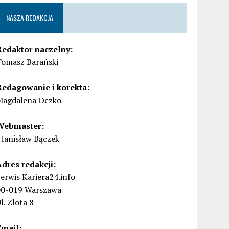
NASZA REDAKCJA
Redaktor naczelny:
Tomasz Barański
Redagowanie i korekta:
Magdalena Oczko
Webmaster:
Stanisław Bączek
Adres redakcji:
erwis Kariera24.info
00-019 Warszawa
l. Złota 8
Email: