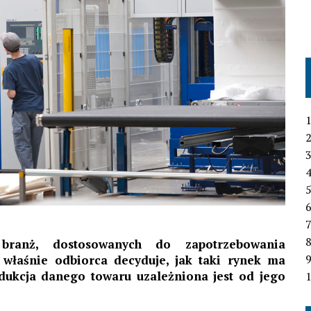
1
2
3
4
6
7
 branż, dostosowanych do zapotrzebowania
 właśnie odbiorca decyduje, jak taki rynek ma
odukcja danego towaru uzależniona jest od jego
1