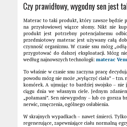
Czy prawidłowy, wygodny sen jest t
Materac to taki produkt, który zawsze będzie p
na przysłowiowej wiązce słomy. Nikt nie kup
produkt jest potrzebny potencjalnemu odbio
przedmiotowy materac jest używany całą dobę
czynność organizmu. W czasie snu mózg „odłącz
przygotować do dalszej eksploatacji. Mózg n
według najnowszych technologii:
materac Venu
To właśnie w czasie snu zaczyna pracę decydują
powodu mózg nie może „wyłączyć ciała” – tzn.
komórek. A ujmując to bardziej swojsko – nie 
ciągu dnia we własnym ciele. Jednym zdaniem
„połamani”. Sen niewygodny – lub co gorsza b
nerwic, zmęczenia, ogólnego osłabienia.
W skrajnych wypadkach – nawet śmierci. Tylk
regenerujące, zapewniające ciału normalną egzy