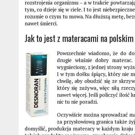
rozstrojenia organizmu – a w trakcie powtarzaj
tym, co dzieje się w ciele. I to jest niebezpiec
rozumie o czym tu mowa. Na dłuższą metę, bez
nawet śmierci.
Jak to jest z materacami na polskim
Powszechnie wiadomo, że do dob
drugie właśnie dobry materac. 
wygnieciony, z jednej strony wyżs
I w tym dołku śpiący, który nie 
chwilę, aby obudzić się ze skrzy
który się zużywa, więc siłą rzecz
nawet więcej. Jeśli policzyć ilość
nic tu nie poradzi.
Oczywiście można sprowadzać mat
za przysłowiową granica także żyj
domyślić, produkcja materacy w każdym kraju –