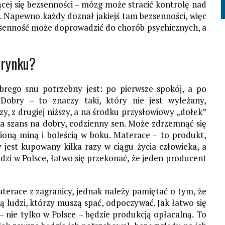
ącej się bezsenności – mózg może stracić kontrolę nad
zne. Napewno każdy doznał jakiejś tam bezsenności, więc
senność może doprowadzić do chorób psychicznych, a
 rynku?
rego snu potrzebny jest: po pierwsze spokój, a po
Dobry – to znaczy taki, który nie jest wyleżany,
zy, z drugiej niższy, a na środku przysłowiowy „dołek”
ma szans na dobry, codzienny sen. Może zdrzemnąć się
wioną miną i boleścią w boku. Materace – to produkt,
y jest kupowany kilka razy w ciągu życia człowieka, a
 ludzi w Polsce, łatwo się przekonać, że jeden producent
erace z zagranicy, jednak należy pamiętać o tym, że
ą ludzi, którzy muszą spać, odpoczywać. Jak łatwo się
 nie tylko w Polsce – będzie produkcją opłacalną. To