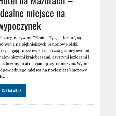
idealne miejsce na
wypoczynek
azury, nazywane “Krainą Tysąca Jezior”, są
ednym z najpiękniejszych regionów Polski.
rzyciągają turystów z kraju i zza granicy swoimi
alowniczymi krajobrazami, czystymi jeziorami i
iezliczonymi atrakcjami przyrodniczymi. Wybór
dpowiedniego miejsca na nocleg jest kluczowy,
aby…
CZYTAJ WIĘCEJ