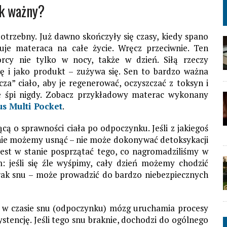
ak ważny?
otrzebny. Już dawno skończyły się czasy, kiedy spano
uje materaca na całe życie. Wręcz przeciwnie. Ten
rcy nie tylko w nocy, także w dzień. Siłą rzeczy
 i jako produkt – zużywa się. Sen to bardzo ważna
a” ciało, aby je regenerować, oczyszczać z toksyn i
ie śpi nigdy. Zobacz przykładowy materac wykonany
s Multi Pocket
.
cą o sprawności ciała po odpoczynku. Jeśli z jakiegoś
 nie możemy usnąć – nie może dokonywać detoksykacji
jest w stanie posprzątać tego, co nagromadziliśmy w
: jeśli się źle wyśpimy, cały dzień możemy chodzić
rak snu – może prowadzić do bardzo niebezpiecznych
o w czasie snu (odpoczynku) mózg uruchamia procesy
stencję. Jeśli tego snu braknie, dochodzi do ogólnego