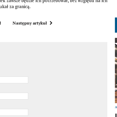
iek zawsze będzie ich potrzebował, bez względu na ich
ukał za granicą.
ł
Następny artykuł