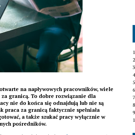
1
2
3
4
ą otwarte na napływowych pracowników, wiele
6
 za granicą. To dobre rozwiązanie dla
7
cy nie do końca się odnajdują lub nie są
 praca za granicą faktycznie spełniała
gotować, a także szukać pracy wyłącznie w
1
nych pośredników.