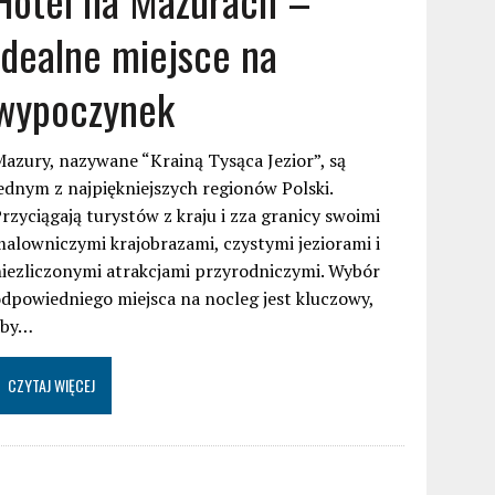
idealne miejsce na
wypoczynek
azury, nazywane “Krainą Tysąca Jezior”, są
ednym z najpiękniejszych regionów Polski.
rzyciągają turystów z kraju i zza granicy swoimi
alowniczymi krajobrazami, czystymi jeziorami i
iezliczonymi atrakcjami przyrodniczymi. Wybór
dpowiedniego miejsca na nocleg jest kluczowy,
aby…
CZYTAJ WIĘCEJ