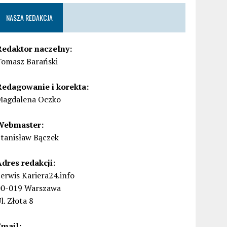
NASZA REDAKCJA
Redaktor naczelny:
Tomasz Barański
Redagowanie i korekta:
Magdalena Oczko
Webmaster:
Stanisław Bączek
Adres redakcji:
erwis Kariera24.info
00-019 Warszawa
l. Złota 8
Email: