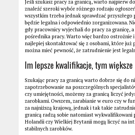
Jeśli szukasz pracy za granicą, warto najpierw do
znaleźć szeroki wybór różnego rodzaju ogłoszeń 
wszystkim trzeba jednak sprawdzać przyszłego 
będzie legalna i odpowiednio zorganizowana. Nie
gdy pracownicy wyjechali do pracy za granicę, a 
pośrednika pracy. Warto więc bardzo ostrożnie 
najlepiej skontaktować się z osobami, które już 
można mieć pewność, że zatrudnienie jest lega
Im lepsze kwalifikacje, tym większe
Szukając pracy za granicą warto dobrze się do ni
zapotrzebowanie na poszczególnych specjalistó
czy umiejętności, możemy za granicą liczyć jedyn
zarobkami. Owszem, zarabianie w euro czy w funt
za najniższą krajową, jednak i tak takie zatrudn
granicą radzą sobie natomiast wykwalifikowani
Holandii czy Wielkiej Brytanii mogą liczyć na i
stabilnych zarobków.