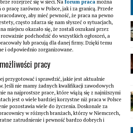
brze rozejrzeć się w sieci. Na
forum praca
można
o pracę zarówno w Polsce, jak i za granicą. Przede
pracodawcę, aby mieć pewność, że praca na pewno
stety, często zdarza się nam słyszeć o sytuacjach,
na miejscu okazało się, że zostali oszukani przez
i rozważnie podchodzić do wszystkich ogłoszeń, a
pracowały lub pracują dla danej firmy. Dzięki temu
lne i odpowiednio zorganizowane.
 możliwości pracy
ej przygotować i sprawdzić, jakie jest aktualnie
w. Jeśli nie mamy żadnych kwalifikacji zawodowych
ie na najprostsze prace, które wiążą się z najniższymi
ach jest o wiele bardziej korzystne niż praca w Polsce
ienie pozostawia wiele do życzenia. Doskonale za
 pracownicy w różnych branżach, którzy w Niemczech,
ntratne zatrudnienie i pewność bardzo dobrych i