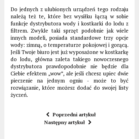
D
o jednych
z ulubionych urządzeń
tego rodzaju
należą też te, które
bez wysiłku łącz
ą
w sobie
funkcje dystrybutora wody i kostkarki do lodu z
filtrem.
Zwykle taki sprzęt p
odobnie jak wiele
innych modeli, posiada standardowe trzy opcje
wody: zimną, o temperaturze pokojowej i gorącą.
Jeśli Twoje biuro jest już wyposażone w kostkarkę
do lodu, główna zaleta
takiego nowoczesnego
dystrybutora
prawdopodobnie nie
będzie dla
Ciebie efektem „wow”
, ale jeśli chcesz
upiec dwie
pieczenie na jednym ogniu -
może to być
rozwiązanie
, które możesz dodać do swojej listy
życzeń.
Poprzedni artykuł
Następny artykuł