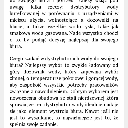
do swojego biura i potrzeb. Należy wziąć pod
uwagę kilka rzeczy: dystrybutory wody
butelkowanej w porównaniu z urządzeniami w
miejscu użycia, wolnostojące a dozowniki na
blacie, a także wszelkie wodotryski, takie jak
smakowa woda gazowana.
Nade wszystko chodzi
o to, by
podjąć decyzję najlepszą dla
s
wojego
biura.
C
zego szukać w dystrybutorach wody do swojego
biura?
Najlepszy wybór
to zwykle
ładowany od
góry dozownik wody,
który
zapewnia wybór
zimnej, o temperaturze pokojowej i gorącej wody,
aby zaspokoić wszystkie potrzeby
pracowników
związane z nawodnieniem.
Dobrym wyborem jest
n
owoczesna obudowa ze stali nierdzewnej
która
sprawia, że t
en
dystrybutor
wody idealnie nadaje
się jako element wystroju biura. N
awet jeśli n
ie
jest to wyszukane,
to najważniejsze jest to, że
spełnia swoje zadanie.