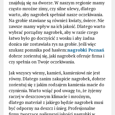
znajdują się na dworze. W naszym regionie mamy
często mroźne zimy, czy silne ulewy, dlatego
warto, aby nagrobek spełniał nasze oczekiwania.
Na grobie stawiane są również kwiaty, świece. Nie
zawsze mamy wpływ na ich jakość. Dlatego warto
wybrać porządny nagrobek, aby w razie czego
łatwo było go doczyścić z wosku i aby żadna
donica nie zostawiała rys na grobie. Jeśli więc
szukasz pomnika pod hasłem:
nagrobki Poznań
dobrze zorientuj się, jaki nagrobek oferuje firma i
czy spełnia on Twoje oczekiwania.
Jak wszyscy wiemy, kamień, kamieniowi nie jest
równy. Dlatego zanim zakupicie nagrobek, dobrze
zorientuj się z jakim rodzajem kamienia macie do
czynienia. Warto wziąć pod uwagę to, że żyjemy
raczej w deszczowym klimacie i mroźnym,
dlatego materiał z jakiego będzie nagrobek musi
być odporny na deszcz i śnieg. Profesjonalne
firmy tworzące najlepszej jakości nagrobki w