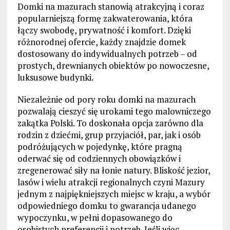
Domki na mazurach stanowią atrakcyjną i coraz
popularniejszą formę zakwaterowania, która
łączy swobodę, prywatność i komfort. Dzięki
różnorodnej ofercie, każdy znajdzie domek
dostosowany do indywidualnych potrzeb – od
prostych, drewnianych obiektów po nowoczesne,
luksusowe budynki.
Niezależnie od pory roku domki na mazurach
pozwalają cieszyć się urokami tego malowniczego
zakątka Polski. To doskonała opcja zarówno dla
rodzin z dziećmi, grup przyjaciół, par, jak i osób
podróżujących w pojedynkę, które pragną
oderwać się od codziennych obowiązków i
zregenerować siły na łonie natury. Bliskość jezior,
lasów i wielu atrakcji regionalnych czyni Mazury
jednym z najpiękniejszych miejsc w kraju, a wybór
odpowiedniego domku to gwarancja udanego
wypoczynku, w pełni dopasowanego do
osobistych preferencji i potrzeb. Jeśli więc