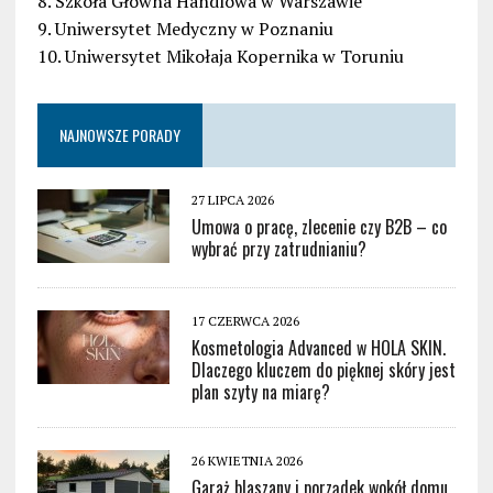
8. Szkoła Główna Handlowa w Warszawie
9. Uniwersytet Medyczny w Poznaniu
10. Uniwersytet Mikołaja Kopernika w Toruniu
NAJNOWSZE PORADY
27 LIPCA 2026
Umowa o pracę, zlecenie czy B2B – co
wybrać przy zatrudnianiu?
17 CZERWCA 2026
Kosmetologia Advanced w HOLA SKIN.
Dlaczego kluczem do pięknej skóry jest
plan szyty na miarę?
26 KWIETNIA 2026
Garaż blaszany i porządek wokół domu