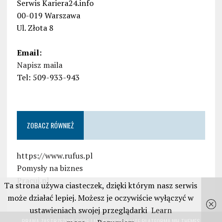
Serwis Kariera24.info
00-019 Warszawa
Ul. Złota 8
Email:
Napisz maila
Tel: 509-933-943
ZOBACZ RÓWNIEŻ
https://www.rufus.pl
Pomysły na biznes
Pracuj.pl
Ta strona używa ciasteczek, dzięki którym nasz serwis
może działać lepiej. Możesz je oczywiście wyłączyć w
ustawieniach swojej przeglądarki
Learn
PRAWA ZASTRZEŻONE 2026 | MH NEWSDESK LITE PLATFORMA
MH THEMES