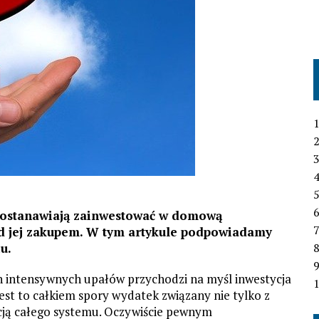
1
2
3
4
6
e postanawiają zainwestować w domową
7
ad jej zakupem. W tym artykule podpowiadamy
u.
h intensywnych upałów przychodzi na myśl inwestycja
1
 jest to całkiem spory wydatek związany nie tylko z
cją całego systemu. Oczywiście pewnym