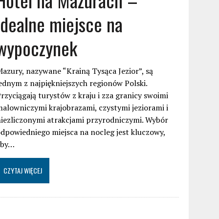
idealne miejsce na
wypoczynek
azury, nazywane “Krainą Tysąca Jezior”, są
ednym z najpiękniejszych regionów Polski.
rzyciągają turystów z kraju i zza granicy swoimi
alowniczymi krajobrazami, czystymi jeziorami i
iezliczonymi atrakcjami przyrodniczymi. Wybór
dpowiedniego miejsca na nocleg jest kluczowy,
aby…
CZYTAJ WIĘCEJ