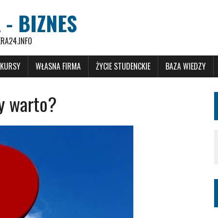
 - BIZNES
ERA24.INFO
 KURSY
WŁASNA FIRMA
ŻYCIE STUDENCKIE
BAZA WIEDZY
y warto?