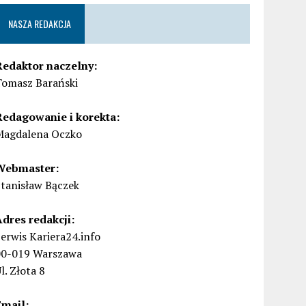
NASZA REDAKCJA
Redaktor naczelny:
Tomasz Barański
Redagowanie i korekta:
Magdalena Oczko
Webmaster:
Stanisław Bączek
Adres redakcji:
erwis Kariera24.info
00-019 Warszawa
l. Złota 8
Email: