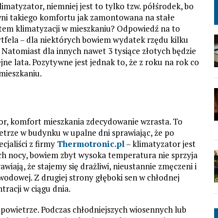
matyzator, niemniej jest to tylko tzw. półśrodek, bo
ewni takiego komfortu jak zamontowana na stałe
stem klimatyzacji w mieszkaniu? Odpowiedź na to
rtfela – dla niektórych bowiem wydatek rzędu kilku
. Natomiast dla innych nawet 3 tysiące złotych będzie
jne lata. Pozytywne jest jednak to, że z roku na rok co
 mieszkaniu.
r, komfort mieszkania zdecydowanie wzrasta. To
trze w budynku w upalne dni sprawiając, że po
cjaliści z firmy
Thermotronic.pl
– klimatyzator jest
ch nocy, bowiem zbyt wysoka temperatura nie sprzyja
ają, że stajemy się drażliwi, nieustannie zmęczeni i
wodowej. Z drugiej strony głęboki sen w chłodnej
racji w ciągu dnia.
 powietrze. Podczas chłodniejszych wiosennych lub