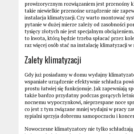
prowizorycznym rozwiązaniem jest przenośny kli
takie niewielkie przenośne urządzenie nie zap
instalacja klimatyzacji. Czy warto montować sy
pytanie w dużej mierze zależy od zasobności po
tysięcy złotych nie jest specjalnym obciążeniem
to kwota, którą będzie trzeba spłacać przez kole
raz więcej osób stać na instalację klimatyzacji w
Zalety klimatyzacji
Gdy już posiadamy w domu wydajny klimatyzato
wspaniałe urządzenie efektywnie schładza powie
prostu łatwiej się funkcjonuje. Jak zapewniają spe
także bardzo przydatny podczas gorących letni
nocnemu wypoczynkowi, nieprzespane noce sprawi
co jest z tym związane mniej wydajni w pracy za
sypialni sprzyja dobremu samopoczuciu i koncent
Nowoczesne klimatyzatory nie tylko schładzają