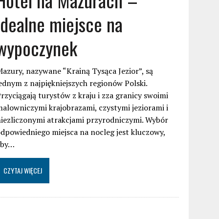
idealne miejsce na
wypoczynek
azury, nazywane “Krainą Tysąca Jezior”, są
ednym z najpiękniejszych regionów Polski.
rzyciągają turystów z kraju i zza granicy swoimi
alowniczymi krajobrazami, czystymi jeziorami i
iezliczonymi atrakcjami przyrodniczymi. Wybór
dpowiedniego miejsca na nocleg jest kluczowy,
aby…
CZYTAJ WIĘCEJ