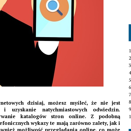
1
2
3
4
6
7
netowych dzisiaj, możesz myśleć, że nie jest
 i uzyskanie natychmiastowych odwiedzin.
ywanie katalogów stron online. Z podobną
1
efonicznych wykazy te mają zarówno zalety, jak i
również możliwość przeglądania online, co może