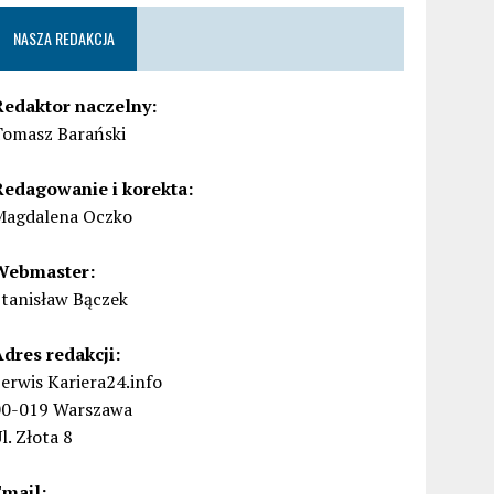
NASZA REDAKCJA
Redaktor naczelny:
Tomasz Barański
Redagowanie i korekta:
Magdalena Oczko
Webmaster:
Stanisław Bączek
Adres redakcji:
erwis Kariera24.info
00-019 Warszawa
l. Złota 8
Email: