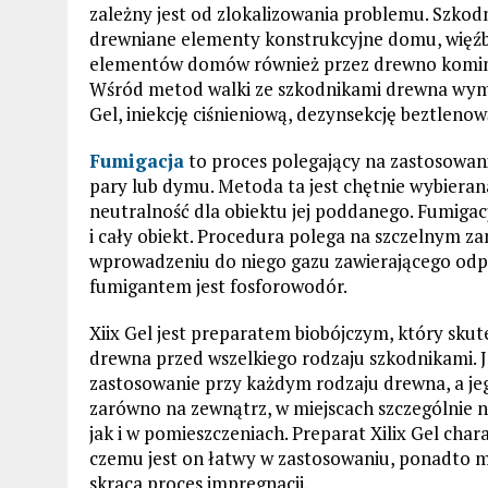
zależny jest od zlokalizowania problemu. Szkod
drewniane elementy konstrukcyjne domu, więźb
elementów domów również przez drewno komink
Wśród metod walki ze szkodnikami drewna wymi
Gel, iniekcję ciśnieniową, dezynsekcję beztlenow
Fumigacja
to proces polegający na zastosowan
pary lub dymu. Metoda ta jest chętnie wybieran
neutralność dla obiektu jej poddanego. Fumiga
i cały obiekt. Procedura polega na szczelnym z
wprowadzeniu do niego gazu zawierającego odpo
fumigantem jest fosforowodór.
Xiix Gel jest preparatem biobójczym, który sku
drewna przed wszelkiego rodzaju szkodnikami. J
zastosowanie przy każdym rodzaju drewna, a je
zarówno na zewnątrz, w miejscach szczególnie
jak i w pomieszczeniach. Preparat Xilix Gel char
czemu jest on łatwy w zastosowaniu, ponadto 
skraca proces impregnacji.