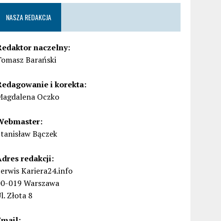
NASZA REDAKCJA
Redaktor naczelny:
Tomasz Barański
Redagowanie i korekta:
Magdalena Oczko
Webmaster:
Stanisław Bączek
Adres redakcji:
erwis Kariera24.info
00-019 Warszawa
l. Złota 8
Email: