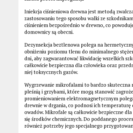
Iniekcja ciśnieniowa drewna jest metodą zwalcz
zastosowaniu tego sposobu walki ze szkodnikam
ciśnieniem bezpośrednio w drewno, co powoduj
domownicy są obecni.
Dezynsekcja beztlenowa polega na hermetyczn
obniżeniu poziomu tlenu do minimalnego stężeni
dni, aby zagwarantować likwidację wszelkich s
całkowicie bezpieczna dla człowieka oraz przed
niej toksycznych gazów.
Wygrzewanie mikrofalami to bardzo skuteczna m
pleśnią i grzybami, które mogą stanowić zagro
promieniowaniem elektromagnetycznym polega
drewnie w drgania, co podnosi ich temperaturę do
owadów. Mikrofale są całkowicie bezpieczne dla 
się środków chemicznych. Do poddanego proces
również potrzeby jego specjalnego przygotowani