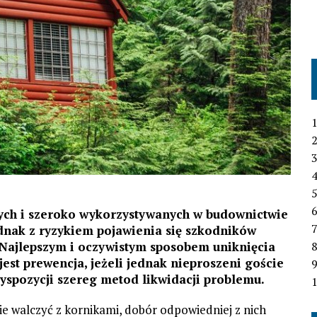
1
2
3
4
6
nych i szeroko wykorzystywanych w budownictwie
7
ednak z ryzykiem pojawienia się szkodników
Najlepszym i oczywistym sposobem uniknięcia
st prewencja, jeżeli jednak nieproszeni goście
yspozycji szereg metod likwidacji problemu.
1
ie walczyć z kornikami, dobór odpowiedniej z nich