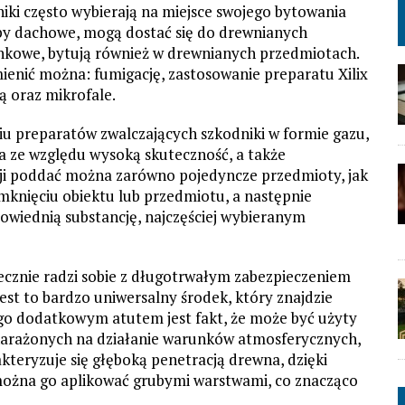
niki często wybierają na miejsce swojego bytowania
y dachowe, mogą dostać się do drewnianych
owe, bytują również w drewnianych przedmiotach.
enić można: fumigację, zastosowanie preparatu Xilix
ą oraz mikrofale.
iu preparatów zwalczających szkodniki w formie gazu,
a ze względu wysoką skuteczność, a także
cji poddać można zarówno pojedyncze przedmioty, jak
amknięciu obiektu lub przedmiotu, a następnie
wiednią substancję, najczęściej wybieranym
tecznie radzi sobie z długotrwałym zabezpieczeniem
est to bardzo uniwersalny środek, który znajdzie
go dodatkowym atutem jest fakt, że może być użyty
 narażonych na działanie warunków atmosferycznych,
akteryzuje się głęboką penetracją drewna, dzięki
można go aplikować grubymi warstwami, co znacząco