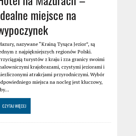
idealne miejsce na
wypoczynek
azury, nazywane “Krainą Tysąca Jezior”, są
ednym z najpiękniejszych regionów Polski.
rzyciągają turystów z kraju i zza granicy swoimi
alowniczymi krajobrazami, czystymi jeziorami i
iezliczonymi atrakcjami przyrodniczymi. Wybór
dpowiedniego miejsca na nocleg jest kluczowy,
aby…
CZYTAJ WIĘCEJ