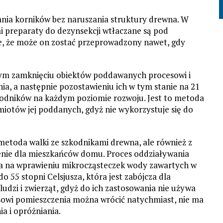
ania korników bez naruszania struktury drewna. W
i preparaty do dezynsekcji wtłaczane są pod
e, że może on zostać przeprowadzony nawet, gdy
ym zamknięciu obiektów poddawanych procesowi i
a, a następnie pozostawieniu ich w tym stanie na 21
zkodników na każdym poziomie rozwoju. Jest to metoda
miotów jej poddanych, gdyż nie wykorzystuje się do
etoda walki ze szkodnikami drewna, ale również z
żenie dla mieszkańców domu. Proces oddziaływania
 na wprawieniu mikrocząsteczek wody zawartych w
 55 stopni Celsjusza, która jest zabójcza dla
ludzi i zwierząt, gdyż do ich zastosowania nie używa
owi pomieszczenia można wrócić natychmiast, nie ma
a i opróżniania.