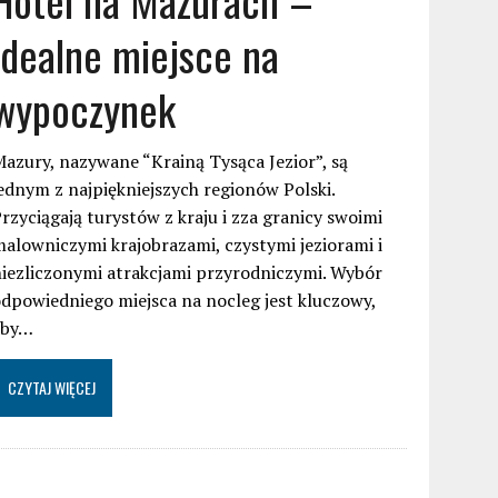
idealne miejsce na
wypoczynek
azury, nazywane “Krainą Tysąca Jezior”, są
ednym z najpiękniejszych regionów Polski.
rzyciągają turystów z kraju i zza granicy swoimi
alowniczymi krajobrazami, czystymi jeziorami i
iezliczonymi atrakcjami przyrodniczymi. Wybór
dpowiedniego miejsca na nocleg jest kluczowy,
aby…
CZYTAJ WIĘCEJ