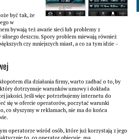
oże być tak, że
zego w
em bywają też awarie sieci lub problemy z
y silnego deszczu. Spory problem miewają również
 większych czy mniejszych miast, a co za tym idzie –
wej
opotem dla działania firmy, warto zadbać o to, by
który dotrzymuje warunków umowy i dokłada
ej jakości. Jeśli więc potrzebujemy internetu do
zeć się w ofercie operatorów, poczytać warunki
to, co słyszymy w reklamach, nie ma do końca
wie.
ym operatorze wśród osób, które już korzystają z jego
faktycznie to, co operator obiecuje, ma