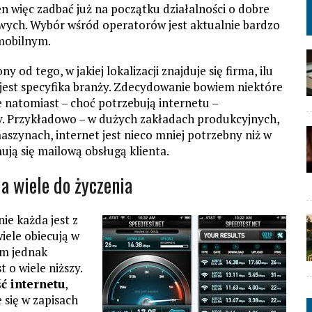
en więc zadbać już na początku działalności o dobre
wych. Wybór wśród operatorów jest aktualnie bardzo
 mobilnym.
od tego, w jakiej lokalizacji znajduje się firma, ilu
a jest specyfika branży. Zdecydowanie bowiem niektóre
ne natomiast – choć potrzebują internetu –
wy. Przykładowo – w dużych zakładach produkcyjnych,
aszynach, internet jest nieco mniej potrzebny niż w
ją się mailową obsługą klienta.
a wiele do życzenia
ie każda jest z
iele obiecują w
m jednak
t o wiele niższy.
ć internetu
,
e się w zapisach