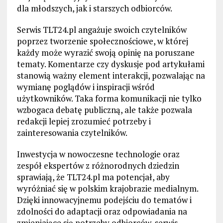
dla młodszych, jak i starszych odbiorców.
Serwis TLT24.pl angażuje swoich czytelników
poprzez tworzenie społecznościowe, w której
każdy może wyrazić swoją opinię na poruszane
tematy. Komentarze czy dyskusje pod artykułami
stanowią ważny element interakcji, pozwalając na
wymianę poglądów i inspiracji wśród
użytkowników. Taka forma komunikacji nie tylko
wzbogaca debatę publiczną, ale także pozwala
redakcji lepiej zrozumieć potrzeby i
zainteresowania czytelników.
Inwestycja w nowoczesne technologie oraz
zespół ekspertów z różnorodnych dziedzin
sprawiają, że TLT24.pl ma potencjał, aby
wyróżniać się w polskim krajobrazie medialnym.
Dzięki innowacyjnemu podejściu do tematów i
zdolności do adaptacji oraz odpowiadania na
zmieniające się potrzeby odbiorców, serwis