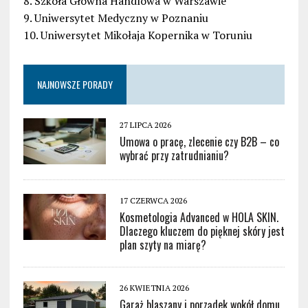
8. Szkoła Główna Handlowa w Warszawie
9. Uniwersytet Medyczny w Poznaniu
10. Uniwersytet Mikołaja Kopernika w Toruniu
NAJNOWSZE PORADY
27 LIPCA 2026
Umowa o pracę, zlecenie czy B2B – co
wybrać przy zatrudnianiu?
17 CZERWCA 2026
Kosmetologia Advanced w HOLA SKIN.
Dlaczego kluczem do pięknej skóry jest
plan szyty na miarę?
26 KWIETNIA 2026
Garaż blaszany i porządek wokół domu