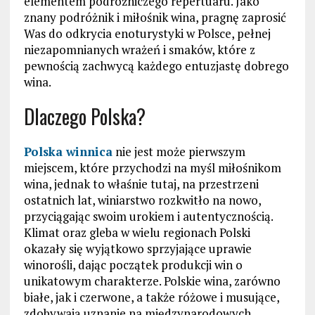
elementem podróżniczego repertuaru. Jako
znany podróżnik i miłośnik wina, pragnę zaprosić
Was do odkrycia enoturystyki w Polsce, pełnej
niezapomnianych wrażeń i smaków, które z
pewnością zachwycą każdego entuzjastę dobrego
wina.
Dlaczego Polska?
Polska winnica
nie jest może pierwszym
miejscem, które przychodzi na myśl miłośnikom
wina, jednak to właśnie tutaj, na przestrzeni
ostatnich lat, winiarstwo rozkwitło na nowo,
przyciągając swoim urokiem i autentycznością.
Klimat oraz gleba w wielu regionach Polski
okazały się wyjątkowo sprzyjające uprawie
winorośli, dając początek produkcji win o
unikatowym charakterze. Polskie wina, zarówno
białe, jak i czerwone, a także różowe i musujące,
zdobywają uznanie na międzynarodowych