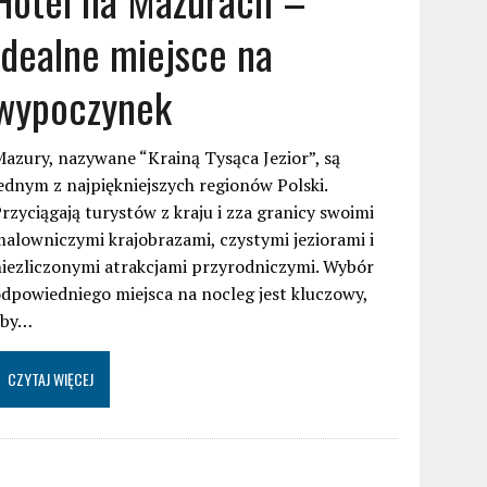
idealne miejsce na
wypoczynek
azury, nazywane “Krainą Tysąca Jezior”, są
ednym z najpiękniejszych regionów Polski.
rzyciągają turystów z kraju i zza granicy swoimi
alowniczymi krajobrazami, czystymi jeziorami i
iezliczonymi atrakcjami przyrodniczymi. Wybór
dpowiedniego miejsca na nocleg jest kluczowy,
aby…
CZYTAJ WIĘCEJ