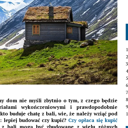
1
2
3
4
6
7
y dom nie myśli zbytnio o tym, z czego będzie
eriałami wykończeniowymi i prawdopodobnie
kto buduje chatę z bali, wie, że należy wziąć pod
1
a: lepiej budować czy kupić?
Czy opłaca się kupić
 z bali mogą być zbudowane z wielu różnych