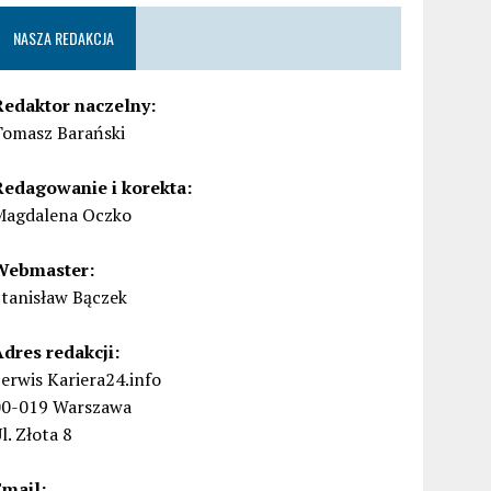
NASZA REDAKCJA
Redaktor naczelny:
Tomasz Barański
Redagowanie i korekta:
Magdalena Oczko
Webmaster:
Stanisław Bączek
Adres redakcji:
erwis Kariera24.info
00-019 Warszawa
l. Złota 8
Email: