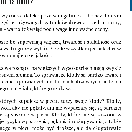
nym
na dom?
 wykracza daleko poza sam gatunek. Chociaż dobrym
częściej używanych gatunków drewna – cedru, sosny,
ian – warto też wziąć pod uwagę inne ważne cechy.
psze bo zapewniają
większą trwałość i stabilność oraz
zewa to
gorszy wybór. Przede wszystkim jednak c
hcesz
wno najlepszej jakości.
Drzewa rosnące na większych wysokościach mają zwykle
snymi słojami. To sprawia, że ​​kłody są bardzo trwałe i
 obecnie uprawianych na farmach drzewnych, a te na
ego materiału, którego szukasz.
których kupujesz w piecu, suszy swoje kłody? Kłody,
li, aby nie pękały, ani nie wypaczały się, są bardziej
nie są suszone w piecu. Kłody, które nie są suszone w
eje ryzyko wypaczenia, pękania i rozłupywania, a także
onego w piecu może być droższe, ale da długotrwałe