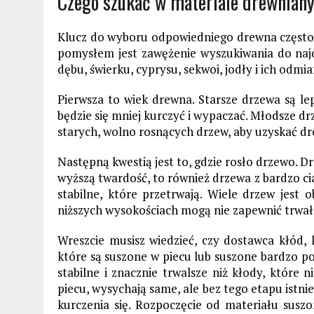
Czego szukać w materiale drewnia
Klucz do wyboru odpowiedniego drewna często
pomysłem jest zawężenie wyszukiwania do naj
dębu, świerku, cyprysu, sekwoi, jodły i ich odm
Pierwsza to wiek drewna. Starsze drzew
a są le
będzie się mniej kurczyć i wypaczać.
Młodsze
dr
starych, wolno rosnących drzew, aby uzyskać dre
Następną kwestią jest to, gdzie rosło drzewo. 
wyższą twardość, to również drzewa
z bardzo cia
stabilne, które przetrwają. Wiele drzew jest
niższych wysokościach mogą nie zapewnić trwał
Wreszcie
musisz wiedzieć,
czy dostawca kłód, 
które są suszone w piecu lub suszone bardzo powo
stabilne i znacznie trwalsze niż kłody, które 
piecu, wysychają same, ale bez tego etapu istni
kurczenia się. Rozpoczęcie od materiału susz