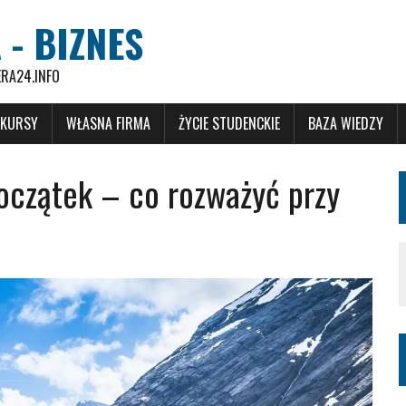
 - BIZNES
ERA24.INFO
 KURSY
WŁASNA FIRMA
ŻYCIE STUDENCKIE
BAZA WIEDZY
oczątek – co rozważyć przy