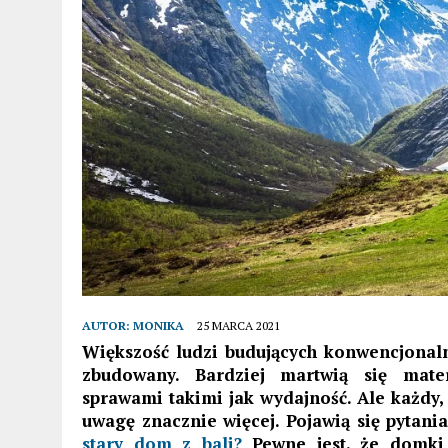
AUTOR:
MONIKA
25 MARCA 2021
Większość ludzi budujących konwencjonaln
zbudowany. Bardziej martwią się mat
sprawami takimi jak wydajność. Ale każdy, 
uwagę znacznie więcej.
Pojawią się pytani
stary dom z bali?
Pewne jest, że d
omki