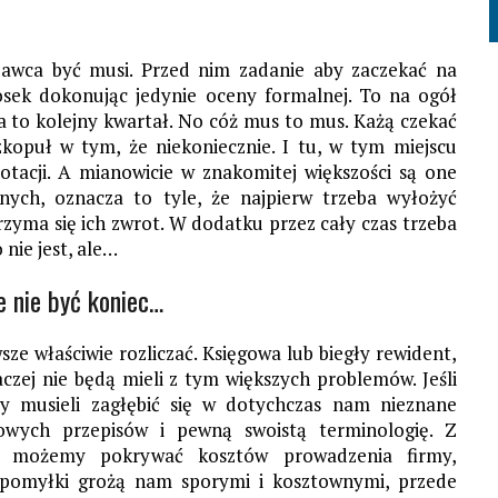
kodawca być musi. Przed nim zadanie aby zaczekać na
osek dokonując jedynie oceny formalnej. To na ogół
a to kolejny kwartał. No cóż mus to mus. Każą czekać
kopuł w tym, że niekoniecznie. I tu, w tym miejscu
otacji. A mianowicie w znakomitej większości są one
nych, oznacza to tyle, że najpierw trzeba wyłożyć
rzyma się ich zwrot. W dodatku przez cały czas trzeba
nie jest, ale…
e nie być koniec…
ze właściwie rozliczać. Księgowa lub biegły rewident,
czej nie będą mieli z tym większych problemów. Jeśli
y musieli zagłębić się w dotychczas nam nieznane
nowych przepisów i pewną swoistą terminologię. Z
ie możemy pokrywać kosztów prowadzenia firmy,
 pomyłki grożą nam sporymi i kosztownymi, przede