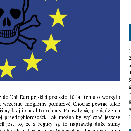
1
2
3
4
6
7
ie do Unii Europejskiej przeszło 10 lat temu otworzyło
ie wcześniej mogliśmy pomarzyć. Chociaż pewnie takie
my kraj i nadal to robimy. Pojawiły się pieniądze na
1
j przedsiębiorczości. Tak można by wyliczać jeszcze
cji jest to, że z reguły są to naprawdę duże sumy
ne charakter bezzwrotny. W zasadzie, decydując się na