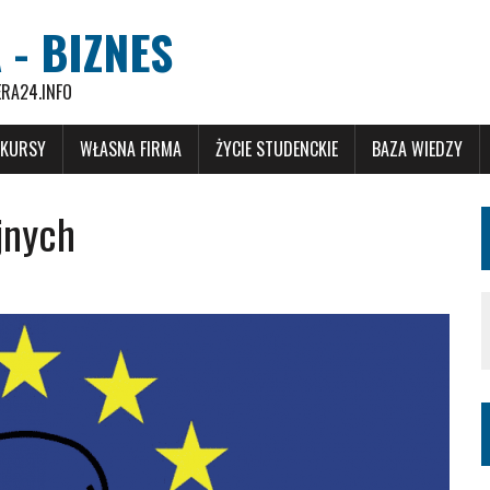
 - BIZNES
ERA24.INFO
 KURSY
WŁASNA FIRMA
ŻYCIE STUDENCKIE
BAZA WIEDZY
jnych