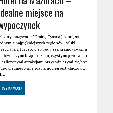
idealne miejsce na
wypoczynek
azury, nazywane “Krainą Tysąca Jezior”, są
ednym z najpiękniejszych regionów Polski.
rzyciągają turystów z kraju i zza granicy swoimi
alowniczymi krajobrazami, czystymi jeziorami i
iezliczonymi atrakcjami przyrodniczymi. Wybór
dpowiedniego miejsca na nocleg jest kluczowy,
aby…
CZYTAJ WIĘCEJ