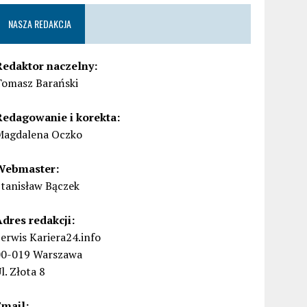
NASZA REDAKCJA
Redaktor naczelny:
Tomasz Barański
Redagowanie i korekta:
Magdalena Oczko
Webmaster:
Stanisław Bączek
Adres redakcji:
erwis Kariera24.info
00-019 Warszawa
l. Złota 8
Email: