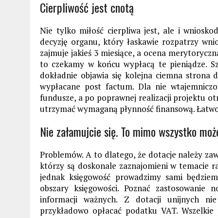
Cierpliwość jest cnotą
Nie tylko miłość cierpliwa jest, ale i wnios
decyzję organu, który łaskawie rozpatrzy wni
zajmuje jakieś 3 miesiące, a ocena merytoryczn
to czekamy w końcu wypłacą te pieniądze. Sz
dokładnie objawia się kolejna ciemna strona d
wypłacane post factum. Dla nie wtajemniczo
fundusze, a po poprawnej realizacji projektu ot
utrzymać wymaganą płynność finansową. Łatwo 
Nie załamujcie się. To mimo wszystko moż
Problemów. A to dlatego, że dotacje należy zaws
którzy są doskonale zaznajomieni w temacie ra
jednak księgowość prowadzimy sami będziem
obszary księgowości. Poznać zastosowanie 
informacji ważnych. Z dotacji unijnych n
przykładowo opłacać podatku VAT. Wszelkie