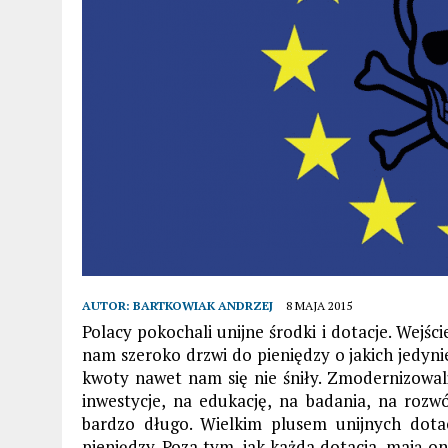
AUTOR:
BARTKOWIAK ANDRZEJ
8 MAJA 2015
Polacy pokochali unijne środki i dotacje. Wejśc
nam szeroko drzwi do pieniędzy o jakich jedyn
kwoty nawet nam się nie śniły. Zmodernizowaliś
inwestycje, na edukację, na badania, na rozwó
bardzo długo. Wielkim plusem unijnych dota
pieniędzy. Poza tym, jak każda dotacja, mają o