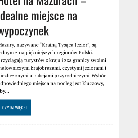
idealne miejsce na
wypoczynek
azury, nazywane “Krainą Tysąca Jezior”, są
ednym z najpiękniejszych regionów Polski.
rzyciągają turystów z kraju i zza granicy swoimi
alowniczymi krajobrazami, czystymi jeziorami i
iezliczonymi atrakcjami przyrodniczymi. Wybór
dpowiedniego miejsca na nocleg jest kluczowy,
aby…
CZYTAJ WIĘCEJ