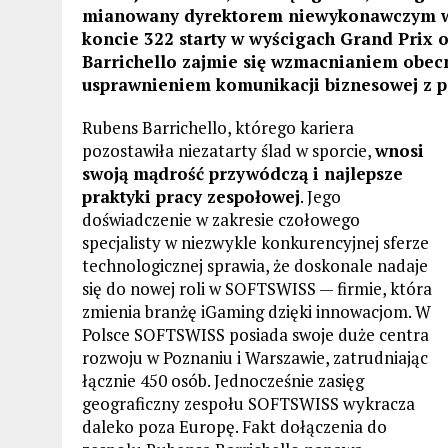
mianowany dyrektorem niewykonawczym w 
koncie 322 starty w wyścigach Grand Prix 
Barrichello zajmie się wzmacnianiem obec
usprawnieniem komunikacji biznesowej z pa
Rubens Barrichello, którego kariera
pozostawiła niezatarty ślad w sporcie,
wnosi
swoją mądrość przywódczą i najlepsze
praktyki pracy zespołowej
. Jego
doświadczenie w zakresie czołowego
specjalisty w niezwykle konkurencyjnej sferze
technologicznej sprawia, że doskonale nadaje
się do nowej roli w SOFTSWISS — firmie, która
zmienia branżę iGaming dzięki innowacjom. W
Polsce SOFTSWISS posiada swoje duże centra
rozwoju w Poznaniu i Warszawie, zatrudniając
łącznie 450 osób. Jednocześnie zasięg
geograficzny zespołu SOFTSWISS wykracza
daleko poza Europę. Fakt dołączenia do