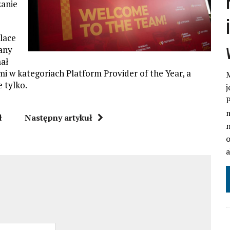
zanie
lace
any
mał
 w kategoriach Platform Provider of the Year, a
M
 tylko.
j
P
m
ł
Następny artykuł
n
o