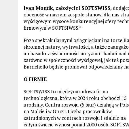
Ivan Montik, założyciel SOFTSWISS,
dodaje:
obecność w naszym zespole stanowi dla nas stra
wyścigowym wysoce konkurencyjnej sfery techn
firmowym w SOFTSIWSS.”
Poza spektakularnymi osiągnięciami na torze Bar
skromnej natury, wytrwałości, a także zaangażow
ambasadora świadomości autyzmu i badań nad r
zarówno w społeczności wyścigowej, jak też poza 
Barrichello będzie promował odpowiedzialny h
O FIRMIE
SOFTSWISS to międzynarodowa firma
technologiczna, która w 2024 roku obchodzi 15
urodziny. Centra rozwoju (5 biur) działają w Pols
na Malcie i w Gruzji. Liczba pracowników
zatrudnionych w centrach rozwoju i zdalnie na
całym świecie wynosi ponad 2000 osób. SOFTS