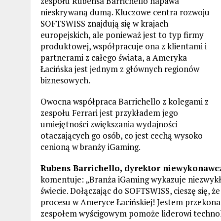
zespołu Rubensa Barrichello napawa
nieskrywaną dumą. Kluczowe centra rozwoju
SOFTSWISS znajdują się w krajach
europejskich, ale ponieważ jest to typ firmy
produktowej, współpracuje ona z klientami i
partnerami z całego świata, a Ameryka
Łacińska jest jednym z głównych regionów
biznesowych.
Owocna współpraca Barrichello z kolegami z
zespołu Ferrari jest przykładem jego
umiejętności zwiększania wydajności
otaczających go osób, co jest cechą wysoko
cenioną w branży iGaming.
Rubens Barrichello, dyrektor niewykonawc
komentuje: „Branża iGaming wykazuje niezwykły
świecie. Dołączając do SOFTSWISS, cieszę się,
procesu w Ameryce Łacińskiej! Jestem przekon
zespołem wyścigowym pomoże liderowi technolo