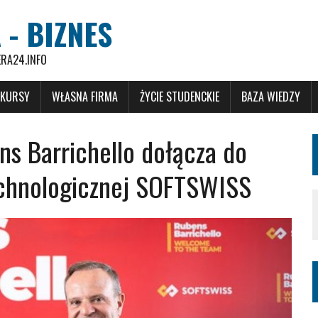
 - BIZNES
ERA24.INFO
 KURSY
WŁASNA FIRMA
ŻYCIE STUDENCKIE
BAZA WIEDZY
s Barrichello dołącza do
echnologicznej SOFTSWISS