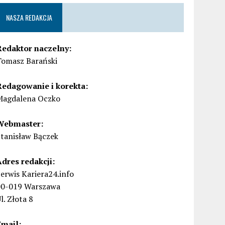
NASZA REDAKCJA
Redaktor naczelny:
Tomasz Barański
Redagowanie i korekta:
Magdalena Oczko
Webmaster:
Stanisław Bączek
Adres redakcji:
erwis Kariera24.info
00-019 Warszawa
l. Złota 8
Email: