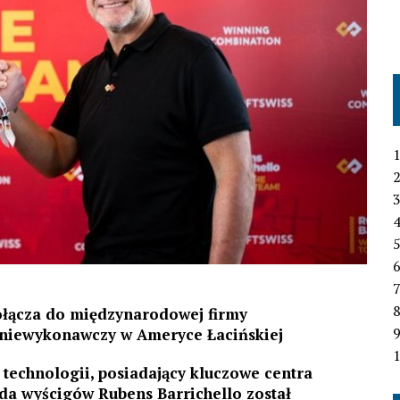
1
2
3
4
6
7
ołącza do międzynarodowej firmy
 niewykonawczy w Ameryce Łacińskiej
1
technologii, posiadający kluczowe centra
nda wyścigów Rubens Barrichello został