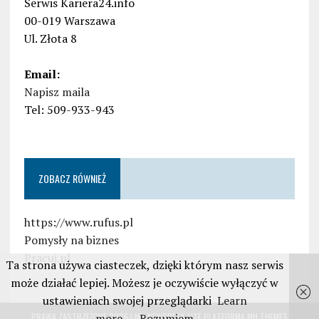
Serwis Kariera24.info
00-019 Warszawa
Ul. Złota 8
Email:
Napisz maila
Tel: 509-933-943
ZOBACZ RÓWNIEŻ
https://www.rufus.pl
Pomysły na biznes
Pracuj.pl
Ta strona używa ciasteczek, dzięki którym nasz serwis
może działać lepiej. Możesz je oczywiście wyłączyć w
ustawieniach swojej przeglądarki
Learn
PRAWA ZASTRZEŻONE 2026 | MH NEWSDESK LITE PLATFORMA
MH THEMES
more
Rozumiem