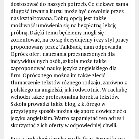
dostosować do naszych potrzeb. Co ciekawe sama
długość trwania kursu może być dowolnie przez
nas kształtowana. Dobrą opcją jest także
możliwość umówienia się na bezpłatną lekcję
próbną. Dzięki temu będziemy mogli się
zorientować, na co się decydujemy i czy styl pracy
proponowany przez TalkBack, nam odpowiada.
Oprócz ofert nauczania przeznaczonych dla
indywidualnych osób, szkoła może także
zaproponować naukę języka angielskiego dla
firm. Oprócz tego można im także zlecić
tłumaczenie tekstów różnego rodzaju, zarówno z
polskiego na angielski, jak i odwrotnie. W rachubę
wchodzi także profesjonalna korekta tekstów.
Szkoła prowadzi także blog, z którego w
przystępny sposób można się sporo dowiedzieć o
języku angielskim. Warto zapamiętać ten adres i
skorzystać z ich oferty w odpowiedniej chwili.
Kursy i szkolenia językowe dla firm, Poznaj kursy